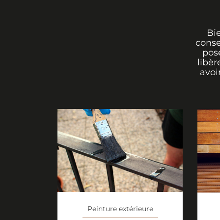
Bi
conse
pos
libèr
avoi
Peinture extérieure