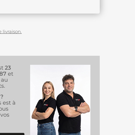
 livraison.
st
23
987
et
au
s.
 ?
s est à
ous
vos