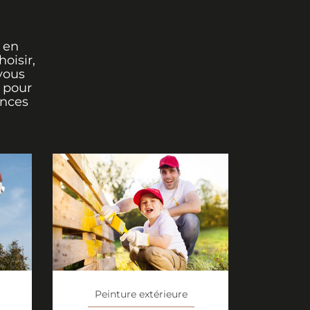
 en
oisir,
vous
r pour
ances
Peinture extérieure