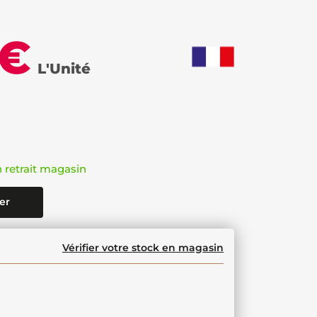
 €
L'Unité
n retrait magasin
er
Vérifier votre stock en magasin