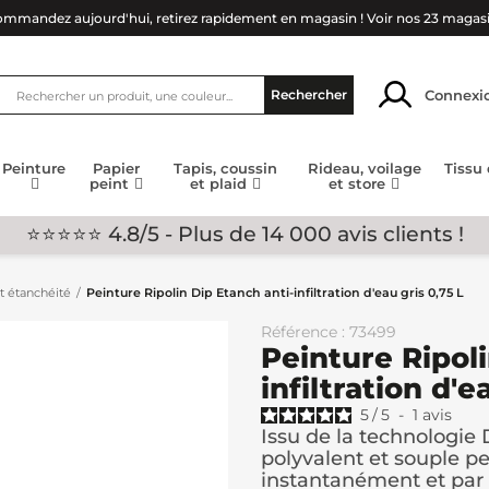
mmandez aujourd'hui, retirez rapidement en magasin !
Voir nos 23 magas
Connexi
Rechercher
Peinture
Papier
Tapis, coussin
Rideau, voilage
Tissu
peint
et plaid
et store
⭐⭐⭐⭐⭐ 4.8/5 - Plus de 14 000 avis clients !
et étanchéité
Peinture Ripolin Dip Etanch anti-infiltration d'eau gris 0,75 L
Référence : 73499
Peinture Ripoli
infiltration d'e
5
/
5
-
1
avis
Issu de la technologie
polyvalent et souple pe
instantanément et par t