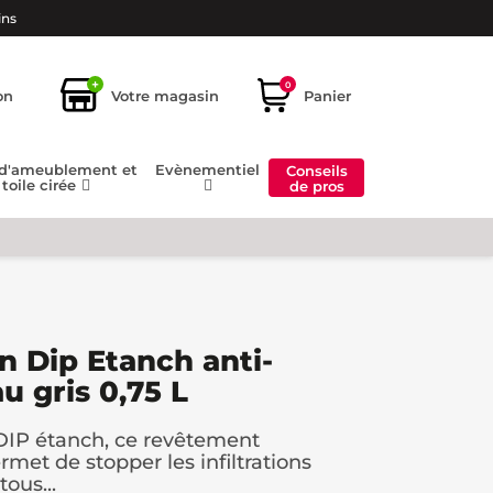
ins
+
0
on
Votre magasin
Panier
 d'ameublement et
Evènementiel
Conseils
toile cirée
de pros
n Dip Etanch anti-
au gris 0,75 L
 DIP étanch, ce revêtement
rmet de stopper les infiltrations
ous...