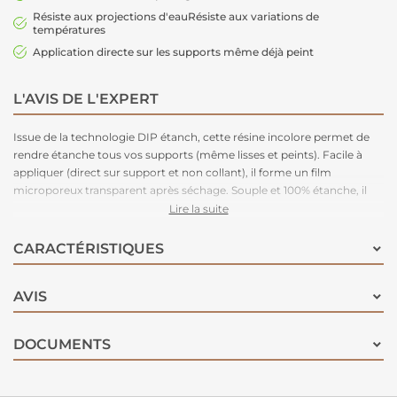
Résiste aux projections d'eauRésiste aux variations de
températures
Application directe sur les supports même déjà peint
L'AVIS DE L'EXPERT
Issue de la technologie DIP étanch, cette résine incolore permet de
rendre étanche tous vos supports (même lisses et peints). Facile à
appliquer (direct sur support et non collant), il forme un film
microporeux transparent après séchage. Souple et 100% étanche, il
résiste aux projections d’eau, aux intempéries et aux UV, aux
Lire la suite
variations de température, ainsi qu’à l’encrassement et au trafic
piétonnier. Un seul et même produit pour réparer et rénover tout
CARACTÉRISTIQUES
votre intérieur du sol au plafond (y compris cuisine et salle de bain) et
votre extérieur (terrasse, façade ou toiture) !
AVIS
DOCUMENTS