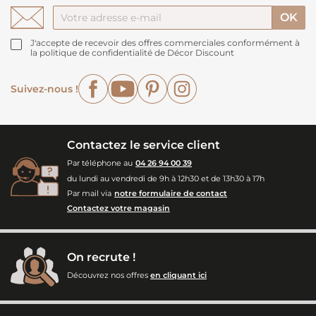
J'accepte de recevoir des offres commerciales conformément à
la politique de confidentialité de Décor Discount
Facebook
YouTube
Pinterest
Instagram
Suivez-nous !
Contactez le service client
Par téléphone au
04 26 94 00 39
du lundi au vendredi de 9h à 12h30 et de 13h30 à 17h
Par mail via
notre formulaire de contact
Contactez votre magasin
On recrute !
Découvrez nos offres
en cliquant ici