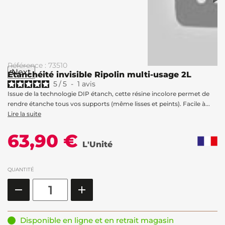
Référence : 73510
Next
Étanchéité invisible Ripolin multi-usage 2L
5
/
5
-
1
avis
Issue de la technologie DIP étanch, cette résine incolore permet de
rendre étanche tous vos supports (même lisses et peints). Facile à...
Lire la suite
63,90 €
L'Unité
QUANTITÉ
Disponible en ligne et en retrait magasin