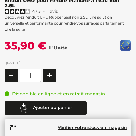
Enduit UHU pour rendre étanche à l'eau noir
2.5L
4
/
5
-
1
avis
Découvrez l’enduit UHU Rubber Seal noir 2,5L, une solution
universelle et performante pour rendre vos surfaces parfaitement
Lire la suite
35,90 €
L'Unité
QUANTITÉ
Disponible en ligne et en retrait magasin
Ajouter au panier
Vérifier votre stock en magasin