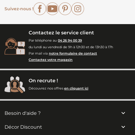
Facebook
YouTube
Pinterest
Instagram
Suivez-nous !
Contactez le service client
Par téléphone au
04 26 94 00 39
du lundi au vendredi de 9h à 12h30 et de 13h30 à 17h
Par mail via
notre formulaire de contact
Contactez votre magasin
On recrute !
Découvrez nos offres
en cliquant ici

Besoin d'aide ?

Décor Discount