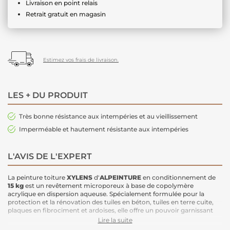
Livraison en point relais
Retrait gratuit en magasin
Estimez vos frais de livraison.
LES + DU PRODUIT
Très bonne résistance aux intempéries et au vieillissement
Imperméable et hautement résistante aux intempéries
L'AVIS DE L'EXPERT
La peinture toiture
XYLENS
d'
ALPEINTURE
en conditionnement de
15 kg
est un revêtement microporeux à base de copolymère
acrylique en dispersion aqueuse
. Spécialement formulée pour la
protection et la rénovation des tuiles en béton, tuiles en terre cuite,
plaques en fibrociment et ardoises, elle offre un pouvoir garnissant
élevé et forme un film souple peu fissurable
.
Lire la suite
Sa teinte
Orange Tuile
redonne tout son éclat traditionnel et