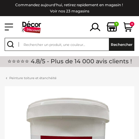
Commandez aujourd'hui, retirez rapidement en magasin !
Voir nos 23 magasins
+
0
Rechercher
⭐⭐⭐⭐⭐ 4.8/5 - Plus de 14 000 avis clients !
Peinture toiture et étanchéité