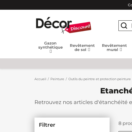
Co
Gazon
Revêtement
Revêtement
synthétique
de sol
mural
Accueil
Peinture
Outils du peintre et protection peinture
Etanché
Retrouvez nos articles d'étanchéité e
nos produits vous garantirons une éta
aux intempéries. N'attendez plus, de
8 prod
Filtrer