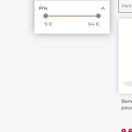
Pert
Prix
9
€
64
€
Band
pour
9,