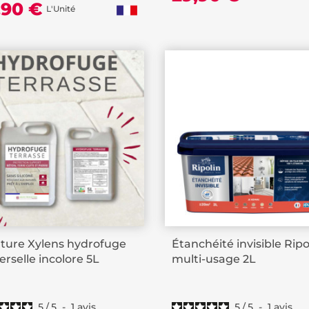
,90 €
L'Unité
ture Xylens hydrofuge
Étanchéité invisible Ripo
erselle incolore 5L
multi-usage 2L
5
/
5
-
1
avis
5
/
5
-
1
avis