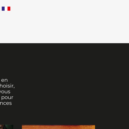
 en
oisir,
vous
r pour
ances