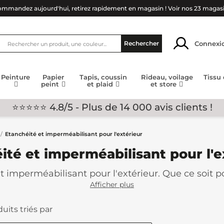
mmandez aujourd'hui, retirez rapidement en magasin !
Voir nos 23 magas
Connexi
Rechercher
Peinture
Papier
Tapis, coussin
Rideau, voilage
Tissu
peint
et plaid
et store
⭐⭐⭐⭐⭐ 4.8/5 - Plus de 14 000 avis clients !
Etanchéité et imperméabilisant pour l'extérieur
ité et imperméabilisant pour l'e
t imperméabilisant pour l'extérieur. Que ce soit po
nchéité de pro ! Il est important de le faire, les 
Afficher plus
 nombreux coloris sont disponibles pour vous.
uits triés par