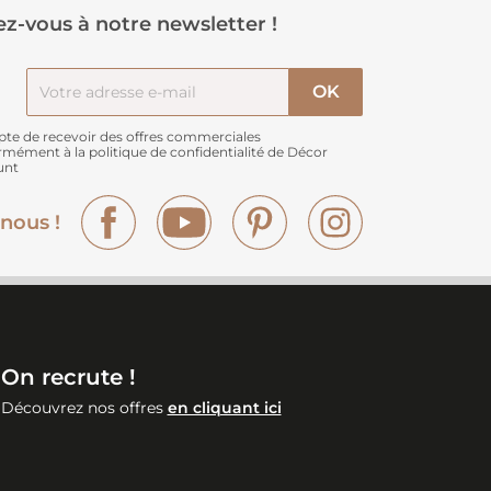
z-vous à notre newsletter !
pte de recevoir des offres commerciales
rmément à
la politique de confidentialité de Décor
unt
Facebook
YouTube
Pinterest
Instagram
nous !
On recrute !
Découvrez nos offres
en cliquant ici