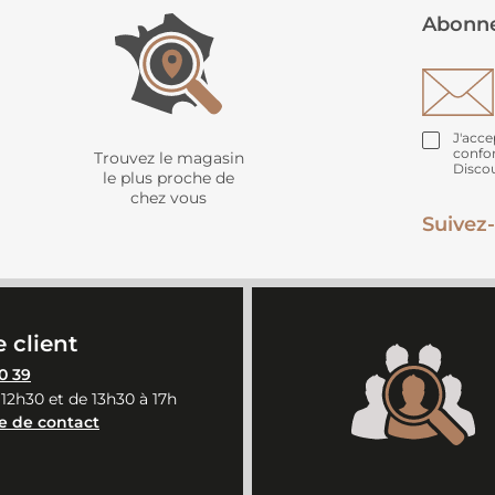
Abonne
J'acce
confo
Trouvez le magasin
Disco
le plus proche de
chez vous
Suivez-
 client
0 39
 12h30 et de 13h30 à 17h
e de contact