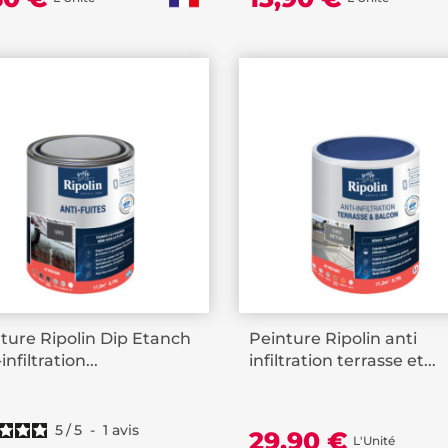
ture Ripolin Dip Etanch
Peinture Ripolin anti
infiltration...
infiltration terrasse et...
5
/
5
-
1
avis
29,90 €
L'Unité