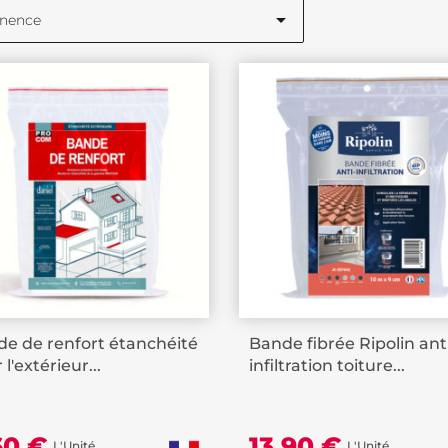

inence
e de renfort étanchéité
Bande fibrée Ripolin ant
 l'extérieur...
infiltration toiture...
60 €
13,90 €
L'Unité
L'Unité