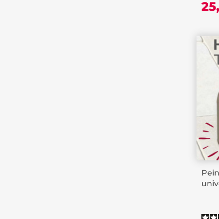
25
Pein
univ