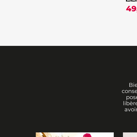
49
Bi
conse
pos
libèr
avoi