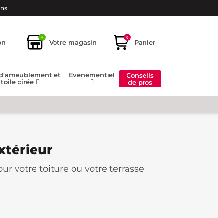
ins
+
0
on
Votre magasin
Panier
 d'ameublement et
Evènementiel
Conseils
toile cirée
de pros
xtérieur
ur votre toiture ou votre terrasse,
extérieurs sont directement exposés