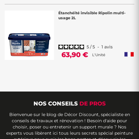
Étanchéité invisible Ripolin multi-
usage 2L
5
/
5
-
1
avis
63,90 €
L'Unité
NOS CONSEILS
DE PROS
Bienvenue sur le blog de Décor Discount, spécialiste en
conseils de travaux et rénovation ! Besoin d'aide pour
choisir, poser ou entretenir un support murale ? Nos
experts vous libèrent ici tous leurs secrets spécial peinture