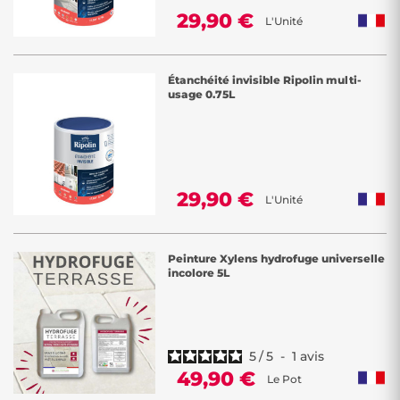
29,90 €
L'Unité
Étanchéité invisible Ripolin multi-
usage 0.75L
29,90 €
L'Unité
Peinture Xylens hydrofuge universelle
incolore 5L
5
/
5
-
1
avis
49,90 €
Le Pot