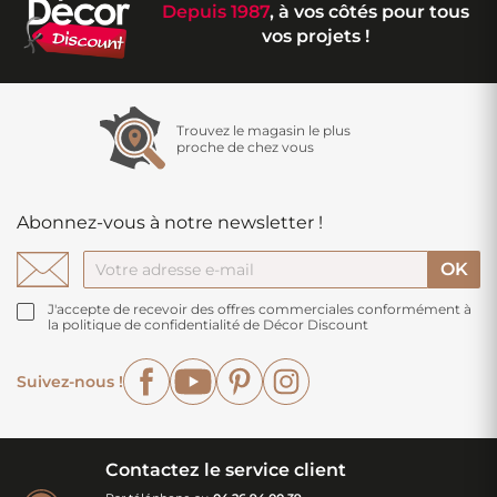
Depuis 1987
, à vos côtés pour tous
vos projets !
Trouvez le magasin le plus
proche de chez vous
Abonnez-vous à notre newsletter !
J'accepte de recevoir des offres commerciales conformément à
la politique de confidentialité de Décor Discount
Facebook
YouTube
Pinterest
Instagram
Suivez-nous !
Contactez le service client