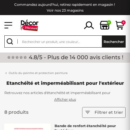
Commandez aujourd'hui, retirez rapidement en magasin !
Voir nos 23 magasins
+
0
Rechercher
⭐⭐⭐⭐⭐ 4.8/5 - Plus de 14 000 avis clients !
Outils du peintre et protection peinture
Etanchéité et imperméabilisant pour l'extérieur
Retrouvez nos articles d'étanchéité et imperméabilisant pour
l'extérieur. Que ce soit pour votre toiture ou votre terrasse, nos
Afficher plus
produits vous garantirons une étanchéité de pro ! Il est important de
le faire, les extérieurs sont directement exposés aux intempéries.
8 produits

Filtrer et trier
N'attendez plus, de nombreux coloris sont disponibles pour vous.
Bande de renfort étanchéité pour