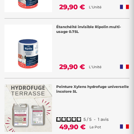
29,90 €
L'Unité
Étanchéité invisible Ripolin multi-
usage 0.75L
29,90 €
L'Unité
Peinture Xylens hydrofuge universelle
incolore 5L
5
/
5
-
1
avis
49,90 €
Le Pot