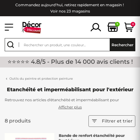
Commandez aujourd'hui, retirez rapidement en magasin !
Voir nos 23 magasins
+
0
Rechercher
⭐⭐⭐⭐⭐ 4.8/5 - Plus de 14 000 avis clients !
Outils du peintre et protection peinture
Etanchéité et imperméabilisant pour l'extérieur
Retrouvez nos articles d'étanchéité et imperméabilisant pour
l'extérieur. Que ce soit pour votre toiture ou votre terrasse, nos
Afficher plus
produits vous garantirons une étanchéité de pro ! Il est important de
le faire, les extérieurs sont directement exposés aux intempéries.
8 produits

Filtrer et trier
N'attendez plus, de nombreux coloris sont disponibles pour vous.
Bande de renfort étanchéité pour