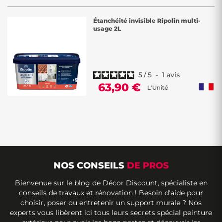
Étanchéité invisible Ripolin multi-
usage 2L
5
/
5
-
1
avis
63,90 €
L'Unité
NOS CONSEILS
DE PROS
Bienvenue sur le blog de Décor Discount, spécialiste en
conseils de travaux et rénovation ! Besoin d'aide pour
choisir, poser ou entretenir un support murale ? Nos
experts vous libèrent ici tous leurs secrets spécial peinture