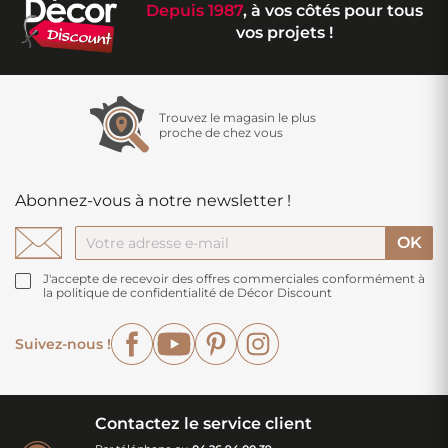
Depuis 1987
, à vos côtés pour tous
vos projets !
Trouvez le magasin le plus
proche de chez vous
Abonnez-vous à notre newsletter !
J'accepte de recevoir des offres commerciales conformément à
la politique de confidentialité de Décor Discount
Facebook
YouTube
Pinterest
Instagram
Suivez-nous !
Contactez le service client