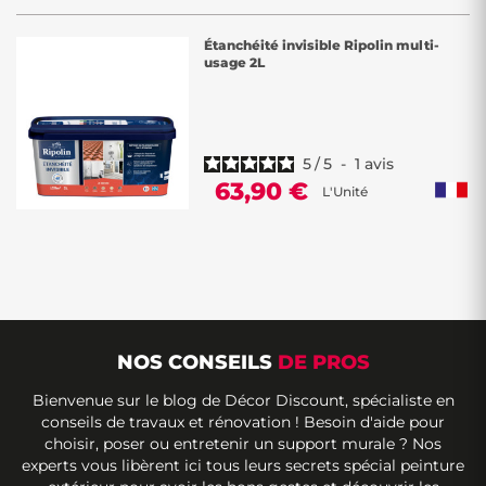
Étanchéité invisible Ripolin multi-
usage 2L
5
/
5
-
1
avis
63,90 €
L'Unité
NOS CONSEILS
DE PROS
Bienvenue sur le blog de Décor Discount, spécialiste en
conseils de travaux et rénovation ! Besoin d'aide pour
choisir, poser ou entretenir un support murale ? Nos
experts vous libèrent ici tous leurs secrets spécial peinture