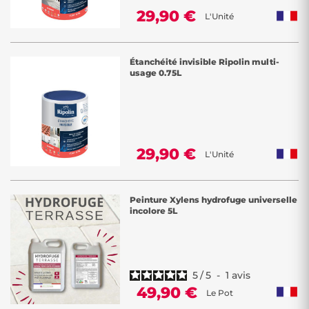
29,90 €
L'Unité
Étanchéité invisible Ripolin multi-
usage 0.75L
29,90 €
L'Unité
Peinture Xylens hydrofuge universelle
incolore 5L
5
/
5
-
1
avis
49,90 €
Le Pot