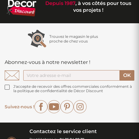
Depuis 1987
, à vos côtés pour tous
vos projets !
Trouvez le magasin le plus
proche de chez vous
Abonnez-vous à notre newsletter !
J'accepte de recevoir des offres commerciales conformément à
la politique de confidentialité de Décor Discount
Facebook
YouTube
Pinterest
Instagram
Suivez-nous !
Contactez le service client