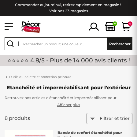
Commandez aujourd'hui, retirez rapidement en magasin !
Voir nos 23 magasins
+
0
Rechercher
⭐⭐⭐⭐⭐ 4.8/5 - Plus de 14 000 avis clients !
Outils du peintre et protection peinture
Etanchéité et imperméabilisant pour l'extérieur
Retrouvez nos articles d'étanchéité et imperméabilisant pour
l'extérieur. Que ce soit pour votre toiture ou votre terrasse, nos
Afficher plus
produits vous garantirons une étanchéité de pro ! Il est important de
le faire, les extérieurs sont directement exposés aux intempéries.
8 produits

Filtrer et trier
N'attendez plus, de nombreux coloris sont disponibles pour vous.
Bande de renfort étanchéité pour