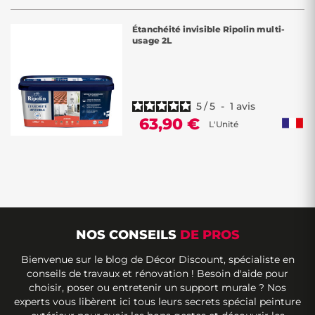
Étanchéité invisible Ripolin multi-
usage 2L
5
/
5
-
1
avis
63,90 €
L'Unité
NOS CONSEILS
DE PROS
Bienvenue sur le blog de Décor Discount, spécialiste en
conseils de travaux et rénovation ! Besoin d'aide pour
choisir, poser ou entretenir un support murale ? Nos
experts vous libèrent ici tous leurs secrets spécial peinture