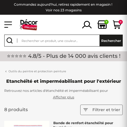
Commandez aujourd'hui, retirez rapidement en magasin !
Voir nos 23 magasins
+
0
Rechercher
⭐⭐⭐⭐⭐ 4.8/5 - Plus de 14 000 avis clients !
Outils du peintre et protection peinture
Etanchéité et imperméabilisant pour l'extérieur
Retrouvez nos articles d'étanchéité et imperméabilisant pour
l'extérieur. Que ce soit pour votre toiture ou votre terrasse, nos
Afficher plus
produits vous garantirons une étanchéité de pro ! Il est important de
le faire, les extérieurs sont directement exposés aux intempéries.
8 produits

Filtrer et trier
N'attendez plus, de nombreux coloris sont disponibles pour vous.
Bande de renfort étanchéité pour