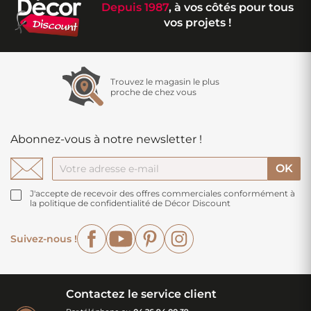
Depuis 1987
, à vos côtés pour tous
vos projets !
Trouvez le magasin le plus
proche de chez vous
Abonnez-vous à notre newsletter !
J'accepte de recevoir des offres commerciales conformément à
la politique de confidentialité de Décor Discount
Facebook
YouTube
Pinterest
Instagram
Suivez-nous !
Contactez le service client