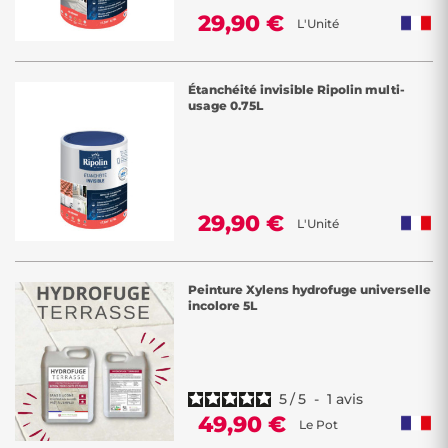
29,90 €
L'Unité
Étanchéité invisible Ripolin multi-
usage 0.75L
29,90 €
L'Unité
Peinture Xylens hydrofuge universelle
incolore 5L
5
/
5
-
1
avis
49,90 €
Le Pot