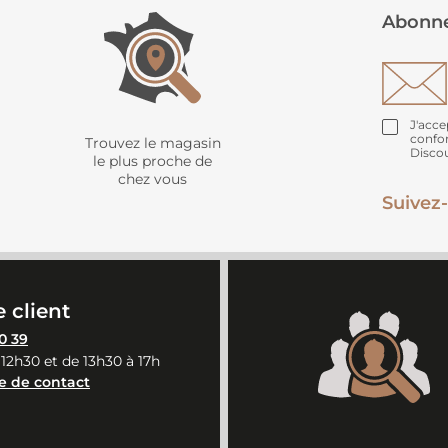
Abonne
J'acce
confo
Trouvez le magasin
Disco
le plus proche de
chez vous
Suivez-
 client
0 39
 12h30 et de 13h30 à 17h
e de contact