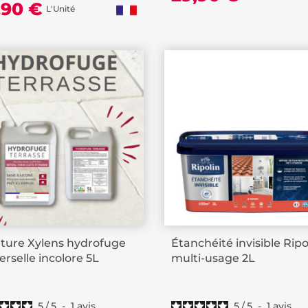
,90 €
L'Unité
ture Xylens hydrofuge
Étanchéité invisible Ripo
erselle incolore 5L
multi-usage 2L
5
/
5
-
1
avis
5
/
5
-
1
avis