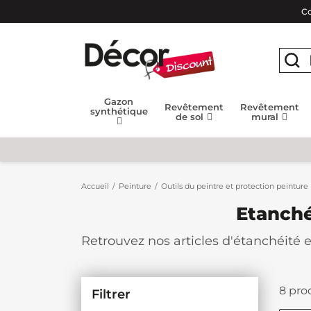
Co
Gazon
Revêtement
Revêtement
synthétique
de sol
mural
Accueil
Peinture
Outils du peintre et protection peinture
Etanché
Retrouvez nos articles d'étanchéité e
nos produits vous garantirons une éta
aux intempéries. N'attendez plus, de
8 prod
Filtrer