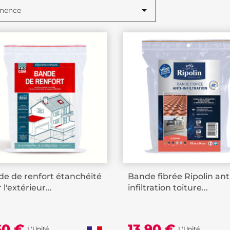

inence
e de renfort étanchéité
Bande fibrée Ripolin ant
 l'extérieur...
infiltration toiture...
60 €
13,90 €
L'Unité
L'Unité