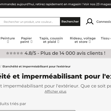
mmandez aujourd'hui, retirez rapidement en magasin !
Voir nos 23 magas
Connexi
Rechercher
Peinture
Papier
Tapis, coussin
Rideau, voilage
Tissu
peint
et plaid
et store
⭐⭐⭐⭐⭐ 4.8/5 - Plus de 14 000 avis clients !
Etanchéité et imperméabilisant pour l'extérieur
ité et imperméabilisant pour l'e
t imperméabilisant pour l'extérieur. Que ce soit po
nchéité de pro ! Il est important de le faire, les 
Afficher plus
 nombreux coloris sont disponibles pour vous.
uits triés par