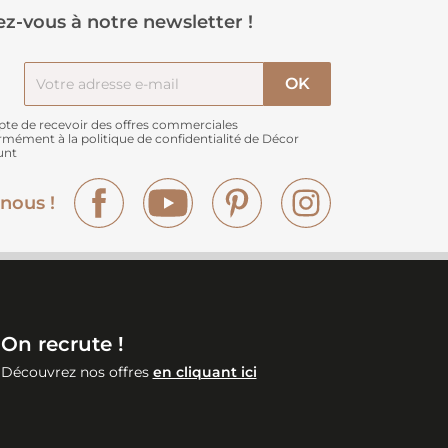
z-vous à notre newsletter !
pte de recevoir des offres commerciales
rmément à
la politique de confidentialité de Décor
unt
Facebook
YouTube
Pinterest
Instagram
nous !
On recrute !
Découvrez nos offres
en cliquant ici