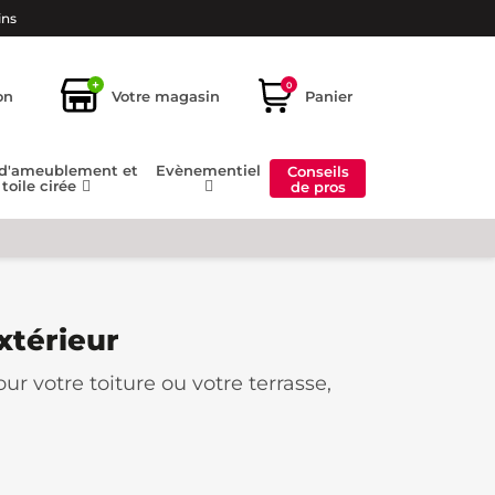
ins
+
0
on
Votre magasin
Panier
 d'ameublement et
Evènementiel
Conseils
toile cirée
de pros
xtérieur
ur votre toiture ou votre terrasse,
extérieurs sont directement exposés