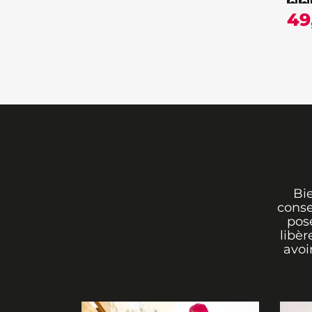
49
Bi
conse
pos
libèr
avoi