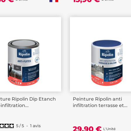
ture Ripolin Dip Etanch
Peinture Ripolin anti
infiltration...
infiltration terrasse et...
5
/
5
-
1
avis
29,90 €
L'Unité