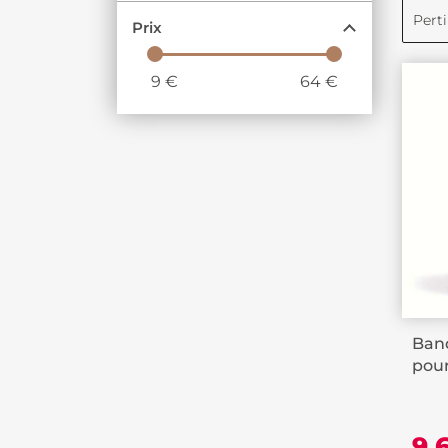
Pert
Prix
9
€
64
€
Band
pour
9,