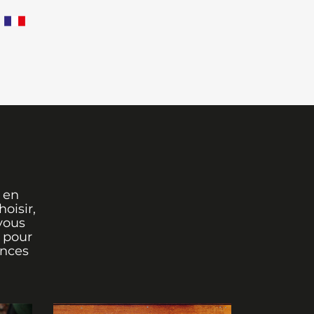
 en
oisir,
vous
r pour
ances