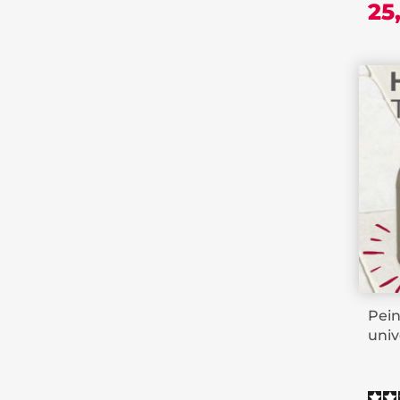
25
Pein
univ