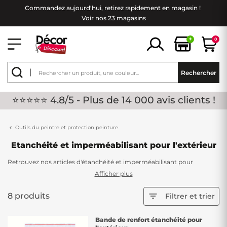
Commandez aujourd'hui, retirez rapidement en magasin !
Voir nos 23 magasins
+
0
Rechercher
⭐⭐⭐⭐⭐ 4.8/5 - Plus de 14 000 avis clients !
Outils du peintre et protection peinture
Etanchéité et imperméabilisant pour l'extérieur
Retrouvez nos articles d'étanchéité et imperméabilisant pour
l'extérieur. Que ce soit pour votre toiture ou votre terrasse, nos
Afficher plus
produits vous garantirons une étanchéité de pro ! Il est important de
le faire, les extérieurs sont directement exposés aux intempéries.
8 produits

Filtrer et trier
N'attendez plus, de nombreux coloris sont disponibles pour vous.
Bande de renfort étanchéité pour