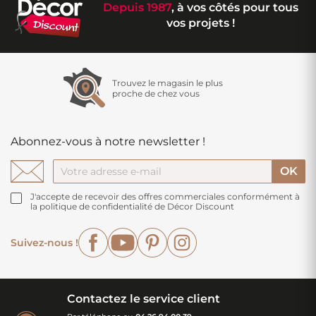
Depuis 1987
, à vos côtés pour tous
vos projets !
Trouvez le magasin le plus
proche de chez vous
Abonnez-vous à notre newsletter !
J'accepte de recevoir des offres commerciales conformément à
la politique de confidentialité de Décor Discount
Facebook
YouTube
Pinterest
Instagram
Suivez-nous !
Contactez le service client