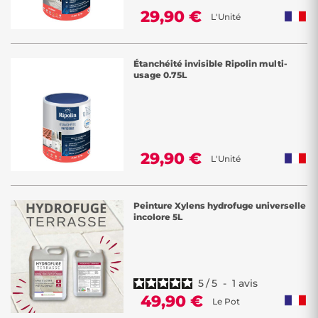
29,90 €
L'Unité
Étanchéité invisible Ripolin multi-
usage 0.75L
29,90 €
L'Unité
Peinture Xylens hydrofuge universelle
incolore 5L
5
/
5
-
1
avis
49,90 €
Le Pot