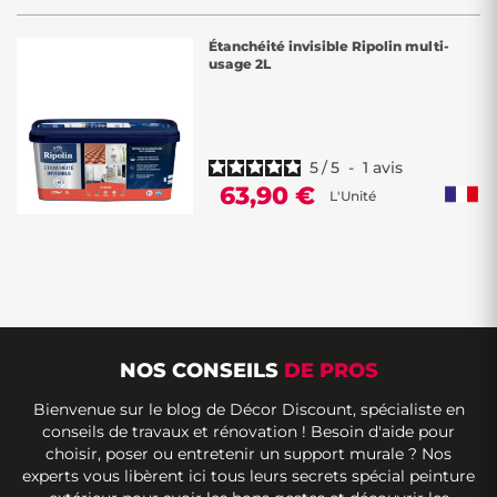
Étanchéité invisible Ripolin multi-
usage 2L
5
/
5
-
1
avis
63,90 €
L'Unité
NOS CONSEILS
DE PROS
Bienvenue sur le blog de Décor Discount, spécialiste en
conseils de travaux et rénovation ! Besoin d'aide pour
choisir, poser ou entretenir un support murale ? Nos
experts vous libèrent ici tous leurs secrets spécial peinture