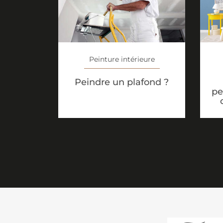
Peinture intérieure
Peindre un plafond ?
pe