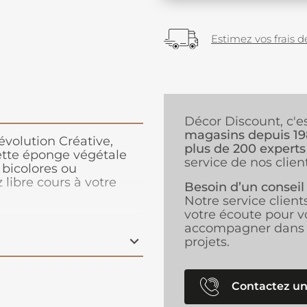
Estimez vos frais de
Décor Discount, c'e
magasins depuis 1
volution Créative,
plus de 200 experts
cette éponge végétale
service de nos client
 bicolores ou
 libre cours à votre
Besoin d’un conseil
Notre service client
votre écoute pour v
accompagner dans 
projets.
Contactez un