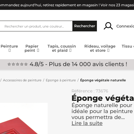
mmandez aujourd'hui, retirez rapidement en magasin !
Voir nos 23 magas
Connexi
Rechercher
Peinture
Papier
Tapis, coussin
Rideau, voilage
Tissu
peint
et plaid
et store
⭐⭐⭐⭐⭐ 4.8/5 - Plus de 14 000 avis clients !
Accessoires de peinture
Eponge à peinture
Éponge végétale naturelle
Référence : 73676
Éponge végétal
Éponge naturelle pour 
idéale pour la peinture
vous permettra de...
Lire la suite