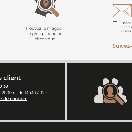
J'acce
confo
Trouvez le magasin
Disco
le plus proche de
chez vous
Suivez-
 client
0 39
 12h30 et de 13h30 à 17h
e de contact