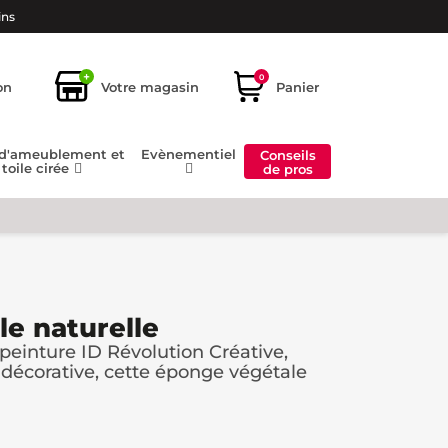
ins
+
0
on
Votre magasin
Panier
 d'ameublement et
Evènementiel
Conseils
toile cirée
de pros
e naturelle
peinture ID Révolution Créative,
 décorative, cette éponge végétale