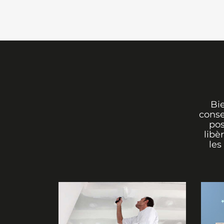
Bi
conse
pos
libè
les