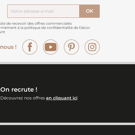
pte de recevoir des offres commerciales
rmément à
la politique de confidentialité de Décor
unt
Facebook
YouTube
Pinterest
Instagram
nous !
On recrute !
Découvrez nos offres
en cliquant ici