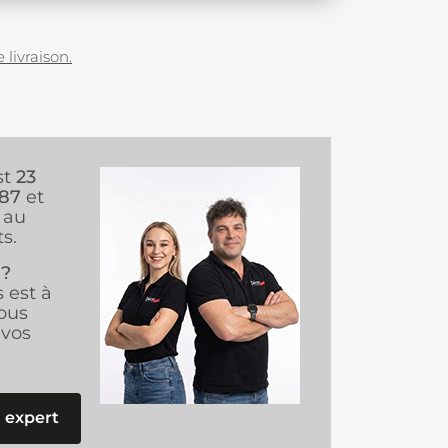
 livraison.
st
23
987
et
au
s.
 ?
s est à
ous
vos
 expert