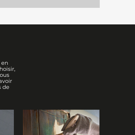
 en
oisir,
vous
avoir
s de