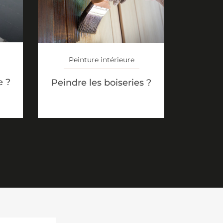
Peinture intérieure
e ?
Peindre les boiseries ?