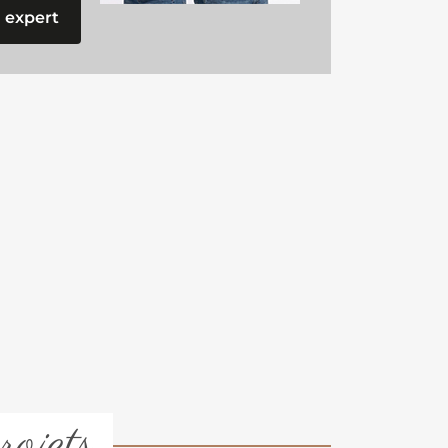
 expert
rojets