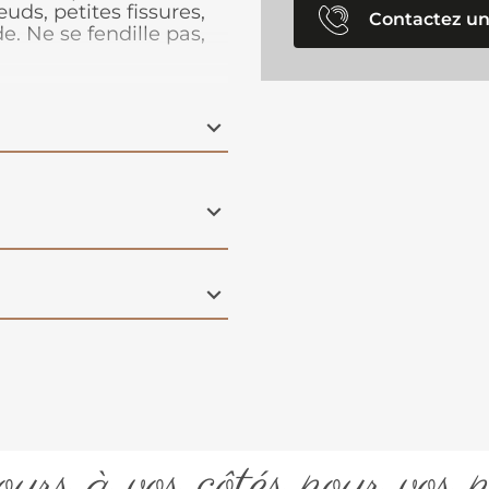
uds, petites fissures,
Contactez un
e. Ne se fendille pas,
urs à vos côtés pour vos p