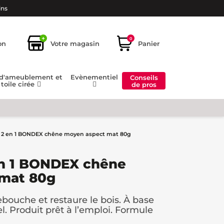
ins
+
0
on
Votre magasin
Panier
 d'ameublement et
Evènementiel
Conseils
toile cirée
de pros
s 2 en 1 BONDEX chêne moyen aspect mat 80g
en 1 BONDEX chêne
mat 80g
rebouche et restaure le bois. À base
el. Produit prêt à l’emploi. Formule