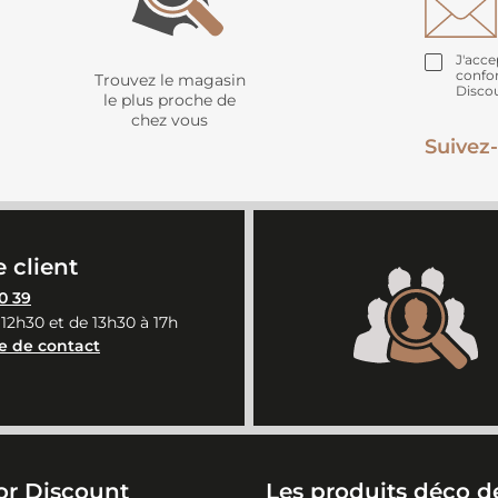
J'acce
confo
Trouvez le magasin
Disco
le plus proche de
chez vous
Suivez-
 client
0 39
 12h30 et de 13h30 à 17h
e de contact
or Discount
Les produits déco de