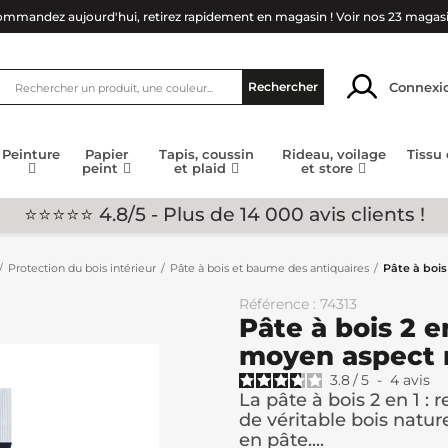
mmandez aujourd'hui, retirez rapidement en magasin !
Voir nos 23 magas
Connexi
Rechercher
Peinture
Papier
Tapis, coussin
Rideau, voilage
Tissu
peint
et plaid
et store
⭐⭐⭐⭐⭐ 4.8/5 - Plus de 14 000 avis clients !
Protection du bois intérieur
Pâte à bois et baume des antiquaires
Pâte à boi
Référence : 74313
Pâte à bois 2 
moyen aspect 
3.8
/
5
-
4
avis
La pâte à bois 2 en 1 : 
de véritable bois natur
en pâte....