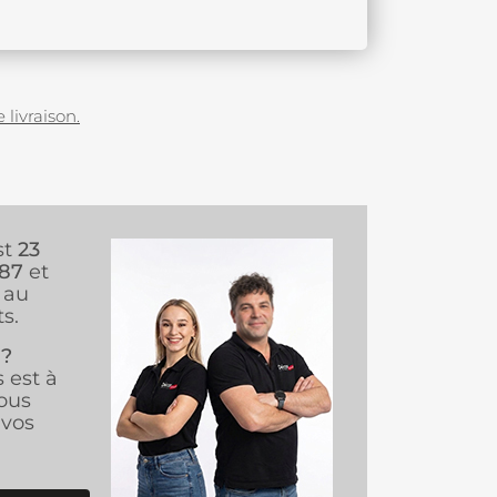
 livraison.
st
23
987
et
au
s.
 ?
s est à
ous
vos