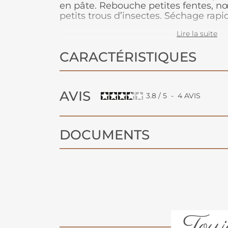
en pâte. Rebouche petites fentes, nœ
petits trous d’insectes. Séchage rapid
ne se rétracte pas.
Lire la suite
CARACTÉRISTIQUES
AVIS
3.8
/
5
-
4
AVIS
DOCUMENTS
Toujo