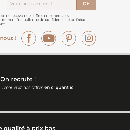
pte de recevoir des offres commerciales
rmément à
la politique de confidentialité de Décor
unt
Facebook
YouTube
Pinterest
Instagram
nous !
On recrute !
Découvrez nos offres
en cliquant ici
 qualité à prix bas