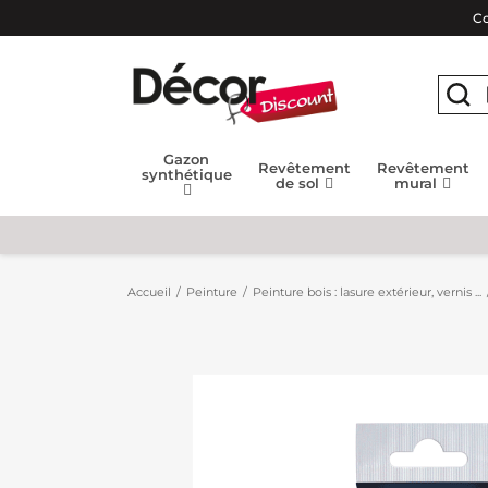
Co
Gazon
Revêtement
Revêtement
synthétique
de sol
mural
Accueil
Peinture
Peinture bois : lasure extérieur, vernis ...