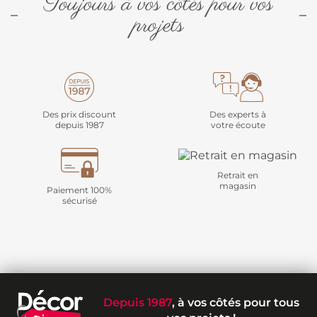
Toujours à vos côtés pour vos
projets
Des prix discount
Des experts à
depuis 1987
votre écoute
Retrait en
magasin
Paiement 100%
sécurisé
Depuis 1987
, à vos côtés pour tous