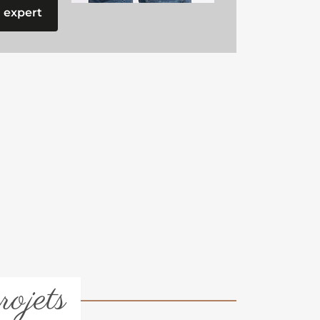
 expert
rojets