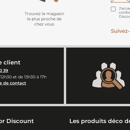
J'acce
confo
Trouvez le magasin
Disco
le plus proche de
chez vous
Suivez-
 client
0 39
 12h30 et de 13h30 à 17h
e de contact
or Discount
Les produits déco de