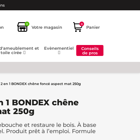
ins
+
0
on
Votre magasin
Panier
 d'ameublement et
Evènementiel
Conseils
toile cirée
de pros
s 2 en 1 BONDEX chêne foncé aspect mat 250g
en 1 BONDEX chêne
mat 250g
rebouche et restaure le bois. À base
el. Produit prêt à l’emploi. Formule