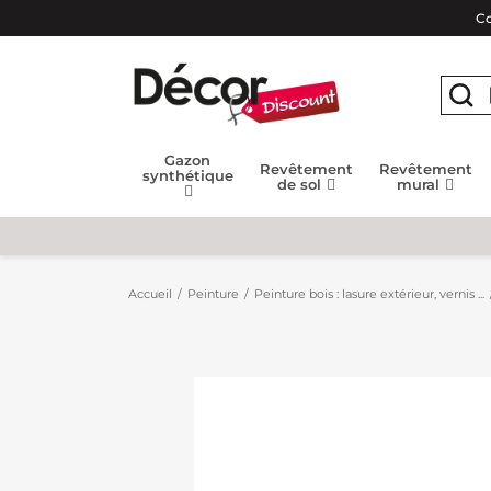
Co
Gazon
Revêtement
Revêtement
synthétique
de sol
mural
Accueil
Peinture
Peinture bois : lasure extérieur, vernis ...