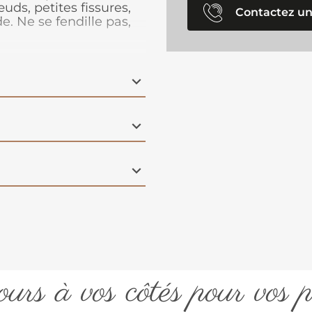
uds, petites fissures,
Contactez un
e. Ne se fendille pas,
urs à vos côtés pour vos p