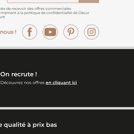
pte de recevoir des offres commerciales
rmément à
la politique de confidentialité de Décor
unt
Facebook
YouTube
Pinterest
Instagram
nous !
On recrute !
Découvrez nos offres
en cliquant ici
 qualité à prix bas