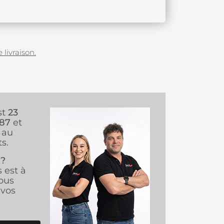
 livraison.
st
23
987
et
au
s.
 ?
s est à
ous
vos