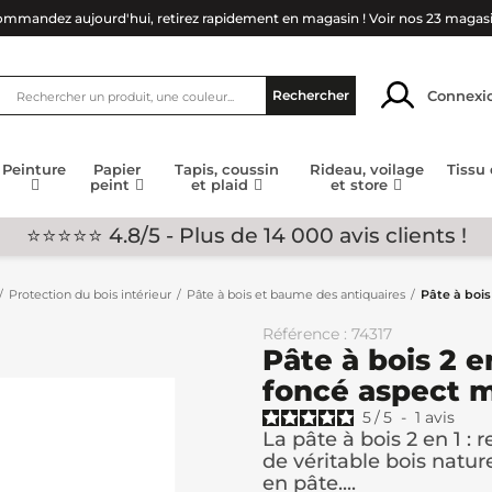
mmandez aujourd'hui, retirez rapidement en magasin !
Voir nos 23 magas
Connexi
Rechercher
Peinture
Papier
Tapis, coussin
Rideau, voilage
Tissu
peint
et plaid
et store
⭐⭐⭐⭐⭐ 4.8/5 - Plus de 14 000 avis clients !
Protection du bois intérieur
Pâte à bois et baume des antiquaires
Pâte à boi
Référence : 74317
Pâte à bois 2 
foncé aspect 
5
/
5
-
1
avis
La pâte à bois 2 en 1 : 
de véritable bois natur
en pâte....