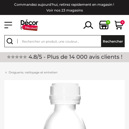
Commandez aujourd'hui, retirez rapidement en magasin !
Voir nos 23 magasins
+
0
Rechercher
⭐⭐⭐⭐⭐ 4.8/5 - Plus de 14 000 avis clients !
Droguerie, nettoyage et entretien