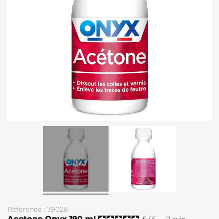
Référence : 79028
Acetone Onyx 190 mL