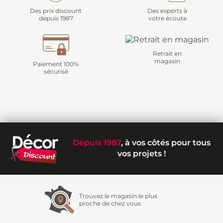
Des prix discount
Des experts à
depuis 1987
votre écoute
Retrait en
magasin
Paiement 100%
sécurisé
Depuis 1987
, à vos côtés pour tous
vos projets !
Trouvez le magasin le plus
proche de chez vous