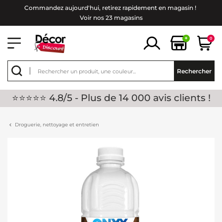
Commandez aujourd'hui, retirez rapidement en magasin !
Voir nos 23 magasins
+
0
Rechercher
⭐⭐⭐⭐⭐ 4.8/5 - Plus de 14 000 avis clients !
Droguerie, nettoyage et entretien