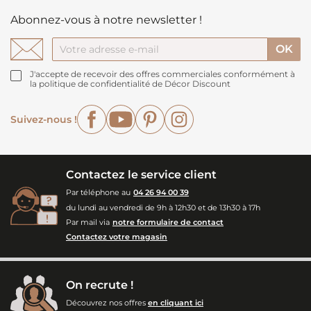
Abonnez-vous à notre newsletter !
J'accepte de recevoir des offres commerciales conformément à
la politique de confidentialité de Décor Discount
Facebook
YouTube
Pinterest
Instagram
Suivez-nous !
Contactez le service client
Par téléphone au
04 26 94 00 39
du lundi au vendredi de 9h à 12h30 et de 13h30 à 17h
Par mail via
notre formulaire de contact
Contactez votre magasin
On recrute !
Découvrez nos offres
en cliquant ici