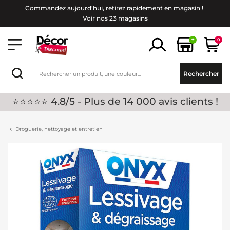
Commandez aujourd'hui, retirez rapidement en magasin !
Voir nos 23 magasins
+
0
Rechercher
⭐⭐⭐⭐⭐ 4.8/5 - Plus de 14 000 avis clients !
Droguerie, nettoyage et entretien