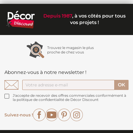
Depuis 1987
, à vos côtés pour tous
vos projets !
Trouvez le magasin le plus
proche de chez vous
Abonnez-vous à notre newsletter !
J'accepte de recevoir des offres commerciales conformément à
la politique de confidentialité de Décor Discount
Facebook
YouTube
Pinterest
Instagram
Suivez-nous !