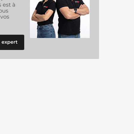
s est à
ous
vos
 expert