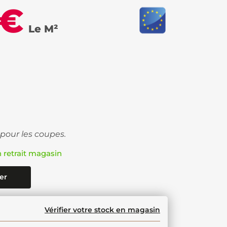
 €
Le M²
 pour les coupes.
n retrait magasin
er
Vérifier votre stock en magasin