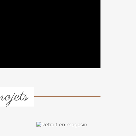
rojets