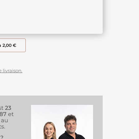
à 2,00 €
 livraison.
st
23
987
et
au
s.
 ?