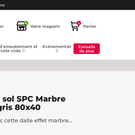
ins
+
0
on
Votre magasin
Panier
 d'ameublement et
Evènementiel
Conseils
toile cirée
de pros
t sol SPC Marbre
gris 80x40
cette dalle effet marbre...