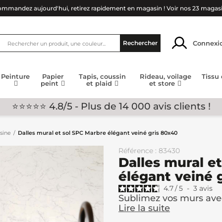
mmandez aujourd'hui, retirez rapidement en magasin !
Voir nos 23 magas
Connexi
Rechercher
Peinture
Papier
Tapis, coussin
Rideau, voilage
Tissu
peint
et plaid
et store
⭐⭐⭐⭐⭐ 4.8/5 - Plus de 14 000 avis clients !
isine
Dalles mural et sol SPC Marbre élégant veiné gris 80x40
Référence : 83430
Dalles mural e
élégant veiné 
4.7
/
5
-
3
avis
Sublimez vos murs avec 
Lire la suite