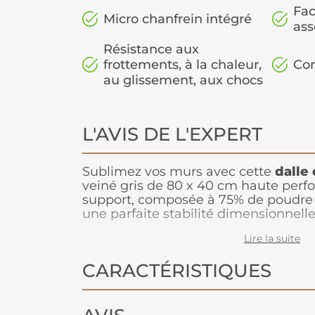
Fac
Micro chanfrein intégré
as
Résistance aux
frottements, à la chaleur,
Com
au glissement, aux chocs
L'AVIS DE L'EXPERT
Sublimez vos murs avec cette
dalle
veiné gris de 80 x 40 cm haute perf
support, composée à 75% de poudre 
une parfaite stabilité dimensionnell
joint de dilatation. La couche de laq
Lire la suite
d'obtenir une plus grande résistance
poinçonnements. Le système click 2G 
CARACTÉRISTIQUES
poser, sans cale de frappe ni maillet,
étanche. Cette dalle peut se couper a
directement sur les surfaces exista
poreuses telles que le carrelage, av