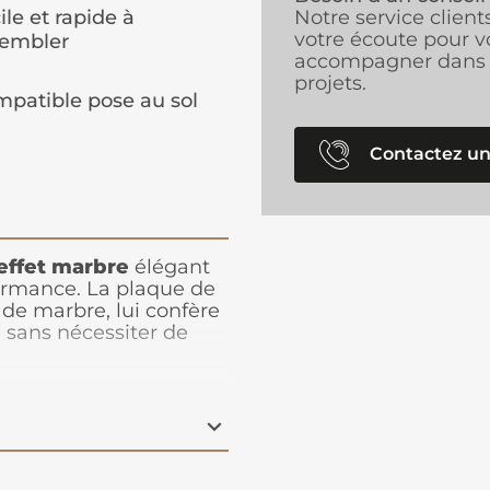
ile et rapide à
Notre service client
votre écoute pour v
sembler
accompagner dans 
projets.
patible pose au sol
Contactez un
 effet marbre
élégant
ormance. La plaque de
de marbre, lui confère
e sans nécessiter de
ue (vernis) permet
 aux frottements et
est facile et rapide à
 et il est totalement
u cutter et s'encolle
ntes poreuses ou non
ec une colle polymère