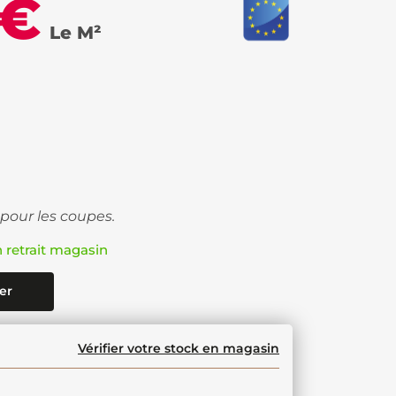
 €
Le M²
 pour les coupes.
n retrait magasin
er
Vérifier votre stock en magasin