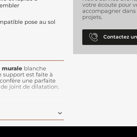
votre écoute pour v
sembler
accompagner dans 
projets.
patible pose au sol
Contactez un
e murale
blanche
 support est faite à
confère une parfaite
de joint de dilatation.
d'obtenir une plus
et poinçonnements. Son
à poser, sans cale de
t étanche. La dalle peut
ctement sur les
poreuses telles que le
appliquée en serpentins
 0.50mm, elle est