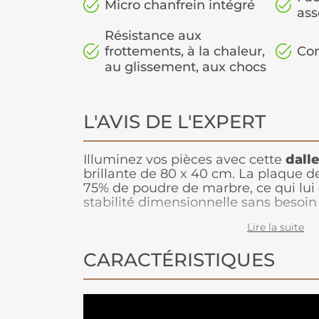
Micro chanfrein intégré
as
Résistance aux
frottements, à la chaleur,
Com
au glissement, aux chocs
L'AVIS DE L'EXPERT
Illuminez vos pièces avec cette
dall
brillante de 80 x 40 cm. La plaque de
75% de poudre de marbre, ce qui lui 
stabilité dimensionnelle sans besoin 
La couche de laque (vernis) permet 
Lire la suite
grande résistance aux frottements 
système click 2G est facile et rapide 
CARACTÉRISTIQUES
frappe ni maillet, et il est totalemen
se couper au cutter et s'encolle dire
surfaces existantes poreuses ou non 
carrelage, avec une colle polymère 
au dos. Grâce à sa couche d'usure de