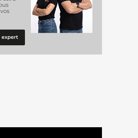
ous
vos
 expert