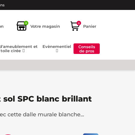
ins
+
0
on
Votre magasin
Panier
 d'ameublement et
Evènementiel
Conseils
toile cirée
de pros
 sol SPC blanc brillant
ec cette dalle murale blanche...