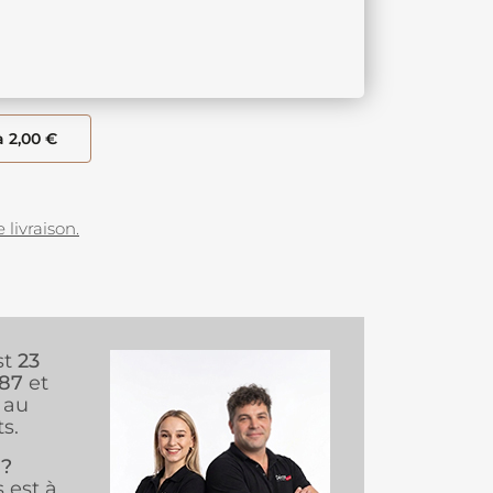
à 2,00 €
 livraison.
st
23
987
et
au
s.
 ?
s est à