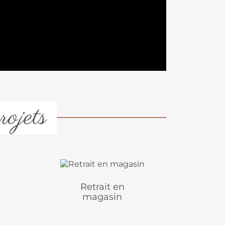
rojets
Retrait en
magasin