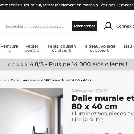
mmandez aujourd'hui, retirez rapidement en magasin !
Voir nos 23 magas
Connexi
Rechercher
Peinture
Papier
Tapis, coussin
Rideau, voilage
Tissu
peint
et plaid
et store
⭐⭐⭐⭐⭐ 4.8/5 - Plus de 14 000 avis clients !
isine
Dalle murale et sol SPC blanc brillant 80 x 40 cm
Référence : 83429
Dalle murale et
80 x 40 cm
Illuminez vos pièces av
Lire la suite