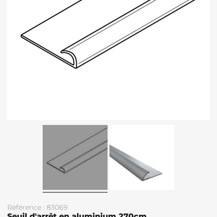
Référence : 83069
Seuil d'arrêt en aluminium 270cm