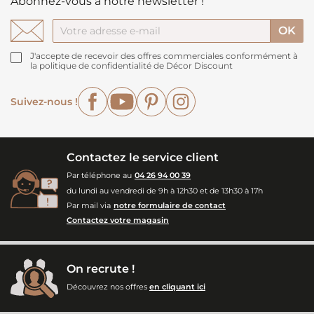
Abonnez-vous à notre newsletter !
J'accepte de recevoir des offres commerciales conformément à
la politique de confidentialité de Décor Discount
Facebook
YouTube
Pinterest
Instagram
Suivez-nous !
Contactez le service client
Par téléphone au
04 26 94 00 39
du lundi au vendredi de 9h à 12h30 et de 13h30 à 17h
Par mail via
notre formulaire de contact
Contactez votre magasin
On recrute !
Découvrez nos offres
en cliquant ici