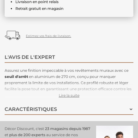
Livraison en point relais
Retrait gratuit en magasin
Estimez vos frais de livraison.
L'AVIS DE L'EXPERT
Assurez une finition impeccable à vos revêtements muraux avec ce
seuil d'arrêt
en aluminium de 270 cm, conçu pour marquer
proprement la limite de vos installations. Ce profilé robuste et léger
facilite la pose tout en garantissant une protection efficace contre les
chocs et l’usure en bordure de vos
panneaux
. Résistant à la corrosion
Lire la suite
et facile à entretenir, il s’intègre parfaitement à tout type d’intérieur,
apportant une touche élégante et fonctionnelle à votre
projet
CARACTÉRISTIQUES
d’aménagement
.
Décor Discount, c'est
23 magasins depuis 1987
et
plus de 200 experts
au service de nos