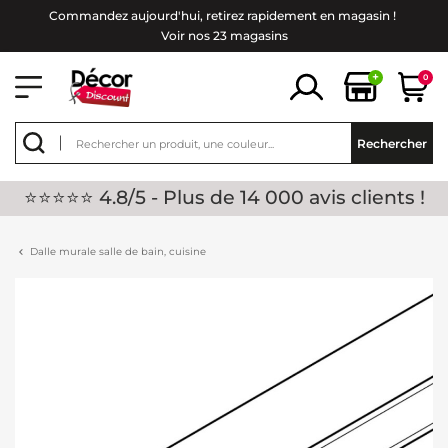
Commandez aujourd'hui, retirez rapidement en magasin !
Voir nos 23 magasins
+
0
Rechercher
⭐⭐⭐⭐⭐ 4.8/5 - Plus de 14 000 avis clients !
Dalle murale salle de bain, cuisine