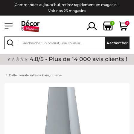
Commandez aujourd'hui, retirez rapidement en magasin !
Voir nos 23 magasins
+
0
Rechercher
⭐⭐⭐⭐⭐ 4.8/5 - Plus de 14 000 avis clients !
Dalle murale salle de bain, cuisine