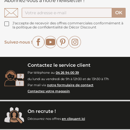
Abonnez-vous à notre newsletter !
J'accepte de recevoir des offres commerciales conformément à
la politique de confidentialité de Décor Discount
Facebook
YouTube
Pinterest
Instagram
Suivez-nous !
Contactez le service client
Par téléphone au
04 26 94 00 39
du lundi au vendredi de 9h à 12h30 et de 13h30 à 17h
Par mail via
notre formulaire de contact
Contactez votre magasin
On recrute !
Découvrez nos offres
en cliquant ici