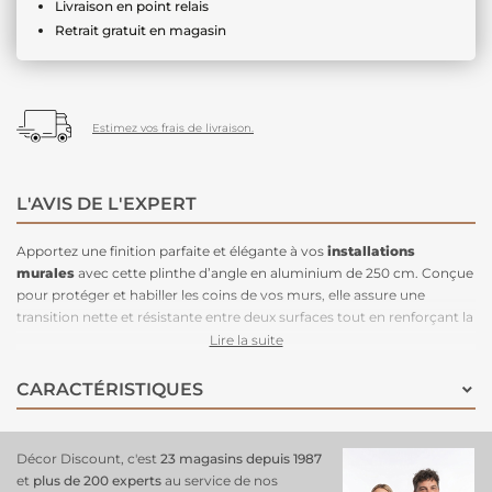
Livraison en point relais
Retrait gratuit en magasin
Estimez vos frais de livraison.
L'AVIS DE L'EXPERT
Apportez une finition parfaite et élégante à vos
installations
murales
avec cette plinthe d’angle en aluminium de 250 cm. Conçue
pour protéger et habiller les coins de vos murs, elle assure une
transition nette et résistante entre deux surfaces tout en renforçant la
durabilité de votre aménagement. Fabriquée en aluminium léger et
Lire la suite
anticorrosion, cette
plinthe d’angle
est facile à poser et s’adapte
idéalement aux revêtements muraux modernes, offrant une
CARACTÉRISTIQUES
esthétique soignée et une protection efficace contre les chocs et
l’usure au niveau des angles.
Décor Discount, c'est
23 magasins depuis 1987
et
plus de 200 experts
au service de nos