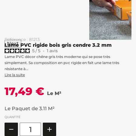
Référence : 81213
Next
Lame PVC rigide bois gris cendre 3.2 mm
5
/
5
-
1
avis
Lame PVC décor chêne gris très moderne qui se pose très
simplement. Sa composition en pvc rigide en fait une lame très
résistante à...
Lire la suite
17,49 €
Le M²
Le Paquet de 3.11 M²
QUANTITÉ