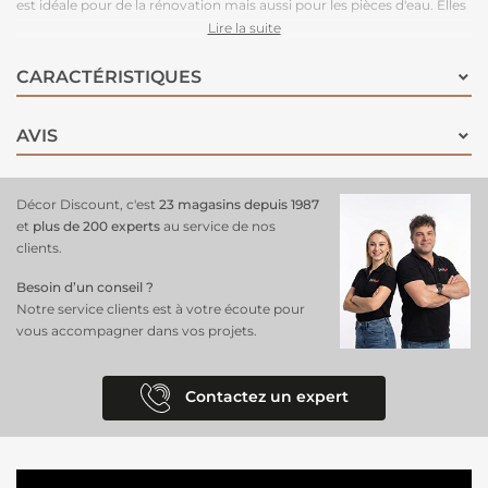
est idéale pour de la rénovation mais aussi pour les pièces d'eau. Elles
s'adapteront facilement dans un intérieur sobre et moderne.
Lire la suite
CARACTÉRISTIQUES
AVIS
Décor Discount, c'est
23 magasins depuis 1987
et
plus de 200 experts
au service de nos
clients.
Besoin d’un conseil ?
Notre service clients est à votre écoute pour
vous accompagner dans vos projets.
Contactez un expert