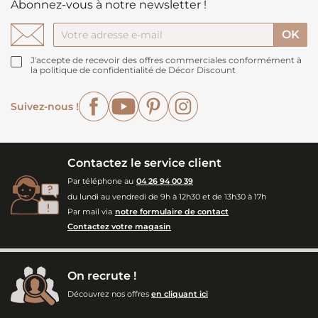
Abonnez-vous à notre newsletter !
J'accepte de recevoir des offres commerciales conformément à
la politique de confidentialité de Décor Discount
Facebook
YouTube
Pinterest
Instagram
Suivez-nous !
Contactez le service client
Par téléphone au
04 26 94 00 39
du lundi au vendredi de 9h à 12h30 et de 13h30 à 17h
Par mail via
notre formulaire de contact
Contactez votre magasin
On recrute !
Découvrez nos offres
en cliquant ici