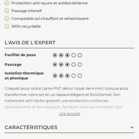
Protection anti rayure et antibactérienne
Passage intensif
Compatible sol chauffant et rafraichissant
100% recyclable
L'AVIS DE L'EXPERT
Facilité de pose





Passage





Isolation thermique





et phonique
Craquez pour notre Lame PVC décor noyer de 4 mm, conçue pour
transformer votre sol en un espace élégant et fonctionnel. Son
traitement anti-tâche garantit une protection contre les
déversements et les salissures, facilitant ainsi son entretien. Son
épaisseur de 4mm et sa couche d'usure de 0.30 mm permettent une
Lire la suite
résistance au fort traffic en habitat.
CARACTÉRISTIQUES