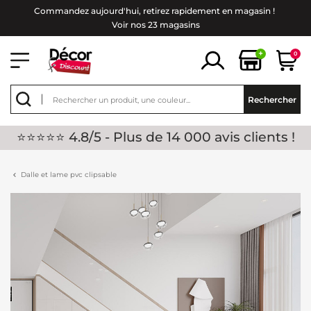
Commandez aujourd'hui, retirez rapidement en magasin !
Voir nos 23 magasins
+
0
Rechercher
⭐⭐⭐⭐⭐ 4.8/5 - Plus de 14 000 avis clients !
Dalle et lame pvc clipsable