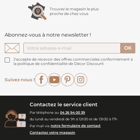
Trouvez le magasin le plus
proche de chez vous
Abonnez-vous à notre newsletter !
J'accepte de recevoir des offres commerciales conformément à
la politique de confidentialité de Décor Discount
Facebook
YouTube
Pinterest
Instagram
Suivez-nous !
Contactez le service client
Par téléphone au
04 26 94 00 39
du lundi au vendredi de 9h à 12h30 et de 13h30 à 17h
Par mail via
notre formulaire de contact
Contactez votre magasin