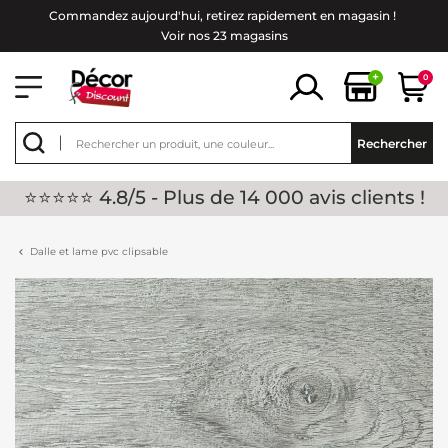
Commandez aujourd'hui, retirez rapidement en magasin !
Voir nos 23 magasins
+
0
Rechercher
⭐⭐⭐⭐⭐ 4.8/5 - Plus de 14 000 avis clients !
Dalle et lame pvc clipsable