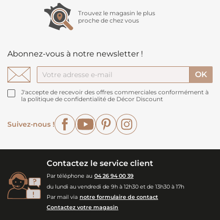
Trouvez le magasin le plus
proche de chez vous
Abonnez-vous à notre newsletter !
J'accepte de recevoir des offres commerciales conformément à
la politique de confidentialité de Décor Discount
Facebook
YouTube
Pinterest
Instagram
Suivez-nous !
Contactez le service client
Par téléphone au
04 26 94 00 39
du lundi au vendredi de 9h à 12h30 et de 13h30 à 17h
Par mail via
notre formulaire de contact
Contactez votre magasin