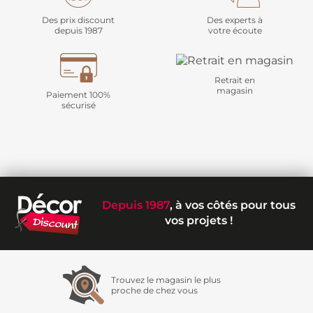
Des prix discount
Des experts à
depuis 1987
votre écoute
Retrait en
magasin
Paiement 100%
sécurisé
Depuis 1987
, à vos côtés pour tous
vos projets !
Trouvez le magasin le plus
proche de chez vous