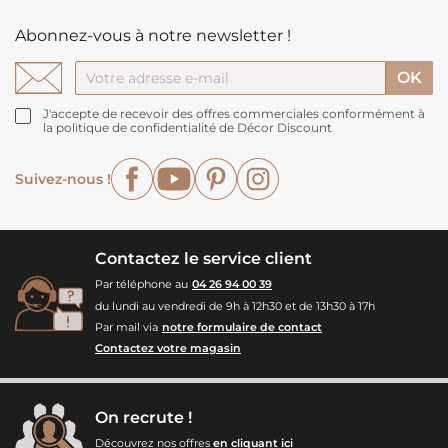
Abonnez-vous à notre newsletter !
J'accepte de recevoir des offres commerciales conformément à
la politique de confidentialité de Décor Discount
Facebook
YouTube
Pinterest
Instagram
Suivez-nous !
Contactez le service client
Par téléphone au
04 26 94 00 39
du lundi au vendredi de 9h à 12h30 et de 13h30 à 17h
Par mail via
notre formulaire de contact
Contactez votre magasin
On recrute !
Découvrez nos offres
en cliquant ici