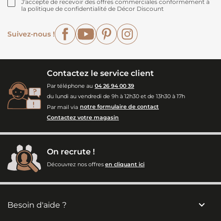
J'accepte de recevoir des offres commerciales conformément à
la politique de confidentialité de Décor Discount
Facebook
YouTube
Pinterest
Instagram
Suivez-nous !
Contactez le service client
Par téléphone au
04 26 94 00 39
du lundi au vendredi de 9h à 12h30 et de 13h30 à 17h
Par mail via
notre formulaire de contact
Contactez votre magasin
On recrute !
Découvrez nos offres
en cliquant ici

Besoin d'aide ?