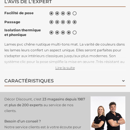
L'AVIS DE L'EXPERT
Facilité de pose





Passage





Isolation thermique





et phonique
Lames pvc chêne rustique multi-tons mat. La varité de couleurs dans
les lames leurs confert un aspect unique. Elles seront parfaites pour
s'adapter aux intérieurs classiques jusqu'aux plus modernes. Son
système clic pour la pose simplifie la mise en œuvre .Très résistant au
passage, il convient parfaitement à un usage commercial. Lames pvc
Lire la suite
chêne rustique multi-tons mat. La varité de couleurs dans les lames
leurs confert un aspect unique. Elles seront parfaites pour s'adapter
CARACTÉRISTIQUES
aux intérieurs classiques jusqu'aux plus modernes. Son système clic
pour la pose simplifie la mise en œuvre .Très résistant au passage, il
convient parfaitement à un usage commercial.
Décor Discount, c'est
23 magasins depuis 1987
et
plus de 200 experts
au service de nos
clients.
Besoin d’un conseil ?
Notre service clients est à votre écoute pour