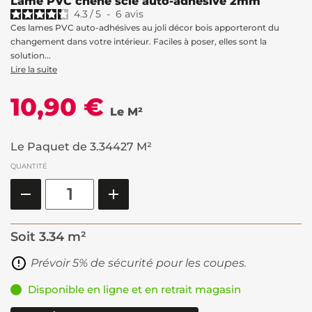
Lame PVC chêne scié auto-adhésive 2mm
4.3
/
5
-
6
avis
Ces lames PVC auto-adhésives au joli décor bois apporteront du
changement dans votre intérieur. Faciles à poser, elles sont la
solution...
Lire la suite
10,90 €
Le M²
Le Paquet de 3.34427 M²
QUANTITÉ
Soit
3.34 m²
Prévoir 5% de sécurité pour les coupes.
Disponible en ligne et en retrait magasin