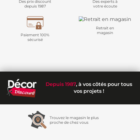
Des prix discount
Des experts à
depuis 1987
votre écoute
Retrait en
magasin
Paiement 100%
sécurisé
Depuis 1987
, à vos côtés pour tous
vos projets !
Trouvez le magasin le plus
proche de chez vous