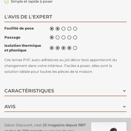
Simple et rapide à poser
L'AVIS DE L'EXPERT
Facilité de pose





Passage





Isolation thermique





et phonique
Ces lames PVC auto-adhésives au joli décor bois apporteront du
changement dans votre intérieur. Faciles à poser, elles sont la
solution idéale pour toutes les pièces de la maison.
CARACTÉRISTIQUES
AVIS
Décor Discount, c'est
23 magasins depuis 1987
et
plus de 200 experts
au service de nos