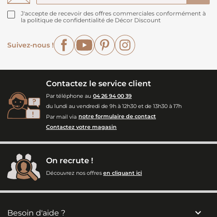
J'accepte de recevoir des offres commerciales conformément à
la politique de confidentialité de Décor Discount
Facebook
YouTube
Pinterest
Instagram
Suivez-nous !
Contactez le service client
Par téléphone au
04 26 94 00 39
du lundi au vendredi de 9h à 12h30 et de 13h30 à 17h
Par mail via
notre formulaire de contact
Contactez votre magasin
On recrute !
Découvrez nos offres
en cliquant ici

Besoin d'aide ?