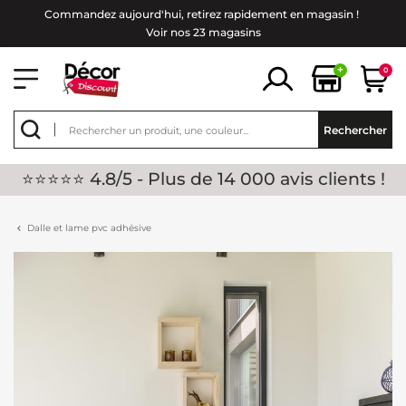
Commandez aujourd'hui, retirez rapidement en magasin !
Voir nos 23 magasins
+
0
Rechercher
⭐⭐⭐⭐⭐ 4.8/5 - Plus de 14 000 avis clients !
Dalle et lame pvc adhésive