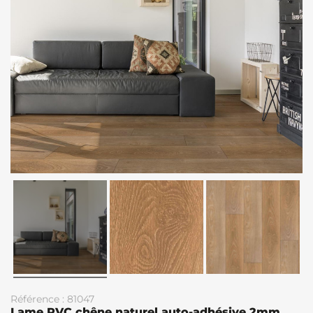
Référence : 81047
Lame PVC chêne naturel auto-adhésive 2mm