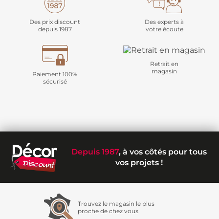
Des prix discount
Des experts à
depuis 1987
votre écoute
Retrait en
magasin
Paiement 100%
sécurisé
Depuis 1987
, à vos côtés pour tous
vos projets !
Trouvez le magasin le plus
proche de chez vous