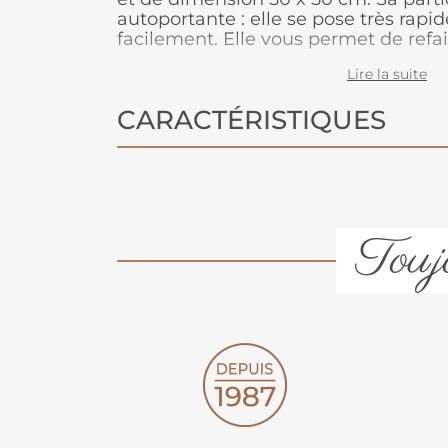
autoportante : elle se pose très rapi
facilement. Elle vous permet de refa
de temps. Les raccords sont peu visi
Lire la suite
dalles de moquette est que la pose de
accessible.
CARACTÉRISTIQUES
Toujo