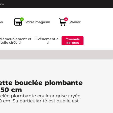
ins
+
0
on
Votre magasin
Panier
 d'ameublement et
Evènementiel
Conseils
toile cirée
de pros
ette bouclée plombante
x 50 cm
clée plombante couleur grise rayée
 cm. Sa particularité est quelle est