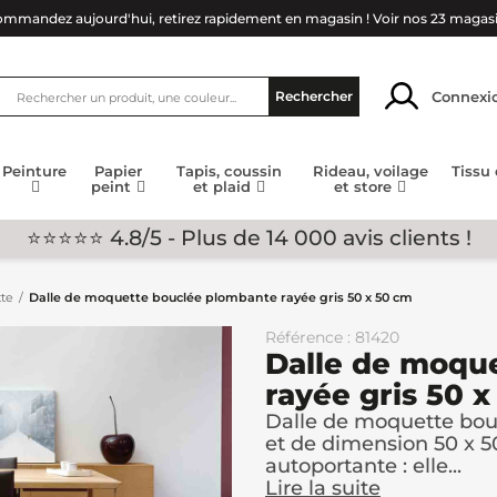
mmandez aujourd'hui, retirez rapidement en magasin !
Voir nos 23 magas
Connexi
Rechercher
Peinture
Papier
Tapis, coussin
Rideau, voilage
Tissu
peint
et plaid
et store
⭐⭐⭐⭐⭐ 4.8/5 - Plus de 14 000 avis clients !
te
Dalle de moquette bouclée plombante rayée gris 50 x 50 cm
Référence : 81420
Dalle de moqu
rayée gris 50 
Dalle de moquette bou
et de dimension 50 x 50
autoportante : elle...
Lire la suite