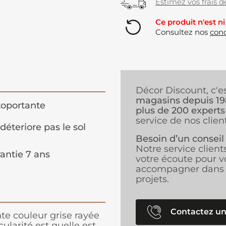
Estimez vos frais de
Ce produit n'est ni
Consultez nos
cond
Décor Discount, c'e
magasins depuis 1
oportante
plus de 200 experts
service de nos client
déteriore pas le sol
Besoin d’un conseil
Notre service client
antie 7 ans
votre écoute pour v
accompagner dans 
projets.
Contactez un
e couleur grise rayée
ularité est quelle est