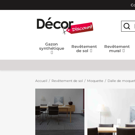
Co
Gazon
Revêtement
Revêtement
synthétique
de sol
mural
Accueil
Revêtement de sol
Moquette
Dalle de moquet