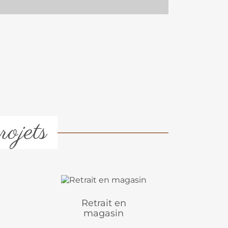
rojets
Retrait en
magasin