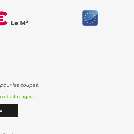
€
Le M²
 pour les coupes.
n retrait magasin
er