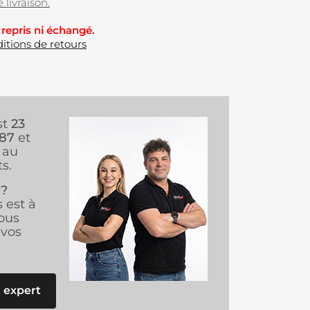
 livraison.
 repris ni échangé.
itions de retours
st
23
987
et
au
s.
 ?
s est à
ous
vos
 expert