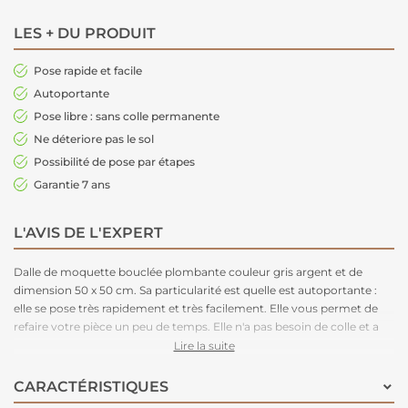
LES + DU PRODUIT
Pose rapide et facile
Autoportante
Pose libre : sans colle permanente
Ne déteriore pas le sol
Possibilité de pose par étapes
Garantie 7 ans
L'AVIS DE L'EXPERT
Dalle de moquette bouclée plombante couleur gris argent et de
dimension 50 x 50 cm. Sa particularité est quelle est autoportante :
elle se pose très rapidement et très facilement. Elle vous permet de
refaire votre pièce un peu de temps. Elle n'a pas besoin de colle et a
une très bonne isolation phonique. Les raccords sont peu visibles.
Lire la suite
L'avantage des dalles de moquette est que la pose de celle-ci est très
accessible.
CARACTÉRISTIQUES