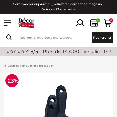
Commandez aujourd'hui, retirez rapidement en magasin !
Voir nos 23 magasins
+
0
Rechercher
⭐⭐⭐⭐⭐ 4.8/5 - Plus de 14 000 avis clients !
Couteau à enduire et à mastiquer
-23%