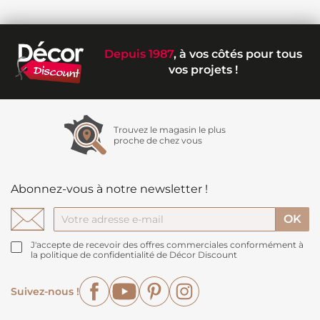
Depuis 1987
, à vos côtés pour tous
vos projets !
Trouvez le magasin le plus
proche de chez vous
Abonnez-vous à notre newsletter !
J'accepte de recevoir des offres commerciales conformément à
la politique de confidentialité de Décor Discount
Facebook
YouTube
Pinterest
Instagram
Suivez-nous !