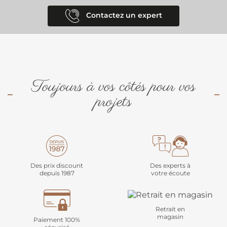
Contactez un expert
Toujours à vos côtés pour vos
projets
Des prix discount
Des experts à
depuis 1987
votre écoute
Retrait en
magasin
Paiement 100%