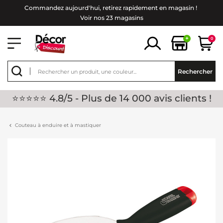
Commandez aujourd'hui, retirez rapidement en magasin !
Voir nos 23 magasins
+
0
Rechercher
⭐⭐⭐⭐⭐ 4.8/5 - Plus de 14 000 avis clients !
Couteau à enduire et à mastiquer