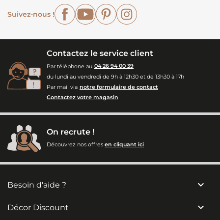
Facebook
YouTube
Pinterest
Instagram
Suivez-nous !
Contactez le service client
Par téléphone au
04 26 94 00 39
du lundi au vendredi de 9h à 12h30 et de 13h30 à 17h
Par mail via
notre formulaire de contact
Contactez votre magasin
On recrute !
Découvrez nos offres
en cliquant ici

Besoin d'aide ?

Décor Discount