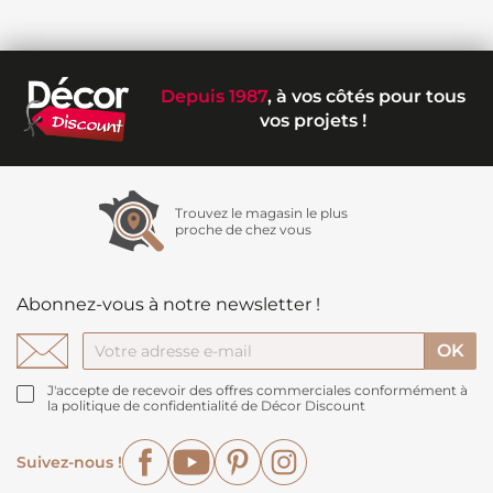
Depuis 1987
, à vos côtés pour tous
vos projets !
Trouvez le magasin le plus
proche de chez vous
Abonnez-vous à notre newsletter !
J'accepte de recevoir des offres commerciales conformément à
la politique de confidentialité de Décor Discount
Facebook
YouTube
Pinterest
Instagram
Suivez-nous !