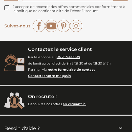
J'accepte de recevoir des offres commerciales conformément à
la politique de confidentialité de Décor Discount
Facebook
YouTube
Pinterest
Instagram
Suivez-nous !
Contactez le service client
Par téléphone au
04 26 94 00 39
du lundi au vendredi de 9h à 12h30 et de 13h30 à 17h
Par mail via
notre formulaire de contact
Contactez votre magasin
On recrute !
Découvrez nos offres
en cliquant ici

Besoin d'aide ?