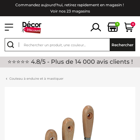
Commandez aujourd'hui, retirez rapidement en magasin !
Voir nos 23 magasins
+
0
Rechercher
⭐⭐⭐⭐⭐ 4.8/5 - Plus de 14 000 avis clients !
Couteau à enduire et à mastiquer