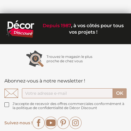
Depuis 1987
, à vos côtés pour tous
vos projets !
Trouvez le magasin le plus
proche de chez vous
Abonnez-vous à notre newsletter !
J'accepte de recevoir des offres commerciales conformément à
la politique de confidentialité de Décor Discount
Facebook
YouTube
Pinterest
Instagram
Suivez-nous !