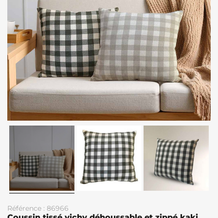
Référence : 86966
Coussin tissé vichy déhoussable et zippé kaki