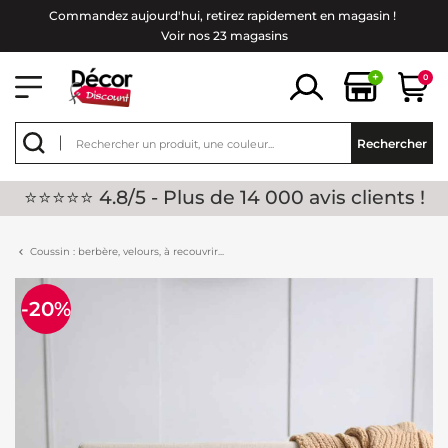
Commandez aujourd'hui, retirez rapidement en magasin !
Voir nos 23 magasins
+
0
Rechercher
⭐⭐⭐⭐⭐ 4.8/5 - Plus de 14 000 avis clients !
Coussin : berbère, velours, à recouvrir...
-20%