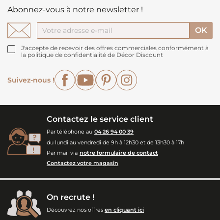
Abonnez-vous à notre newsletter !
J'accepte de recevoir des offres commerciales conformément à
la politique de confidentialité de Décor Discount
Facebook
YouTube
Pinterest
Instagram
Suivez-nous !
Contactez le service client
Par téléphone au
04 26 94 00 39
du lundi au vendredi de 9h à 12h30 et de 13h30 à 17h
Par mail via
notre formulaire de contact
Contactez votre magasin
On recrute !
Découvrez nos offres
en cliquant ici