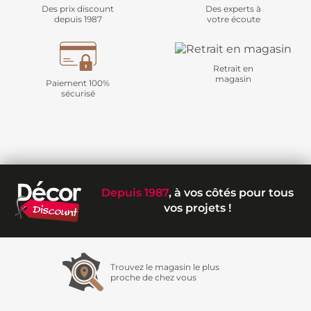
Des prix discount
Des experts à
depuis 1987
votre écoute
Retrait en
magasin
Paiement 100%
sécurisé
Depuis 1987
, à vos côtés pour tous
vos projets !
Trouvez le magasin le plus
proche de chez vous