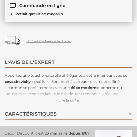
Commande en ligne
Retrait gratuit en magasin
Estimez vos frais de livraison.
L'AVIS DE L'EXPERT
Apportez une touche naturelle et élégante à votre intérieur avec ce
coussin vichy
zippé kaki. Son motif à carreaux discret et raffiné
s’harmonise parfaitement avec une
déco moderne
, bohème ou
industrielle. Le coloris kaki, à la fois doux et tendance, crée une
ambiance apaisante et chaleureuse dans le salon, la chambre ou sur
Lire la suite
un fauteuil. Ce
coussin carré
45x45 cm offre un bon maintien et un
excellent confort grâce à son rembourrage inclus. La housse zippée
CARACTÉRISTIQUES
permet un entretien facile, idéale pour un usage quotidien. Résistant,
ce
coussin décoratif
est un choix malin pour
sublimer votre
intérieur à petit prix
!
Décor Discount, c'est
23 magasins depuis 1987