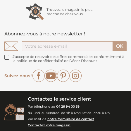
Trouvez le magasin le plus
proche de chez vous
Abonnez-vous à notre newsletter !
J'accepte de recevoir des offres commerciales conformément à
la politique de confidentialité de Décor Discount
Facebook
YouTube
Pinterest
Instagram
Suivez-nous !
Contactez le service client
Par téléphone au
04 26 94 00 39
du lundi au vendredi de 9h à 12h30 et de 13h30 à 17h
Par mail via
notre formulaire de contact
Contactez votre magasin