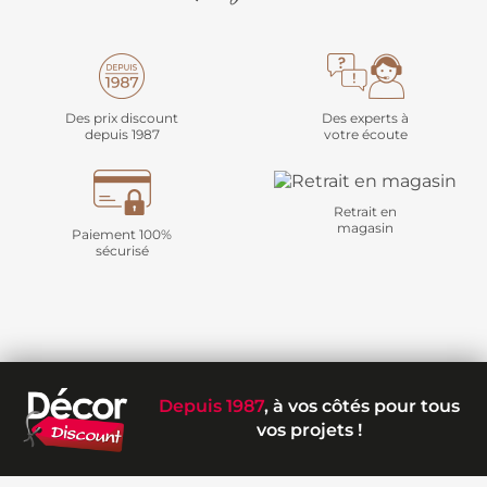
Des prix discount
Des experts à
depuis 1987
votre écoute
Retrait en
magasin
Paiement 100%
sécurisé
Depuis 1987
, à vos côtés pour tous
vos projets !