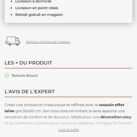
Livraison à domicile
Livraison en point relais
Retrait gratuit en magasin
Estimez vos frais de livraison.
LES + DU PRODUIT
Texture douce
L'AVIS DE L'EXPERT
Créez une ambiance chaleureuse et raffinée avec le
coussin effet
laine
gris 50x50 cm. Son tissu texturé imitant la laine apporte une
sensation de confort et de douceur, idéale pour une
décoration cosy
et accueillante. La teinte grise, neutre et élégante, s’intègre facilement
dans tous les styles d’intérieur, des plus classiques aux plus
Lire la suite
contemporains. Grâce à son format généreux, ce coussin est
parfait