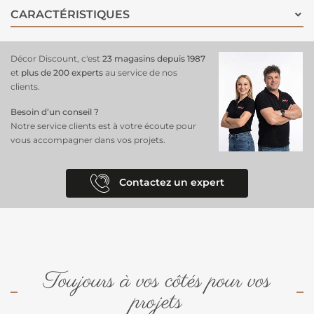
pour habiller un canapé
, un fauteuil ou un lit, pour être
CARACTÉRISTIQUES
confortablement installé. Polyvalent et esthétique, il est le choix idéal
pour sublimer votre espace avec simplicité et modernité.
Décor Discount, c'est
23 magasins depuis 1987
et
plus de 200 experts
au service de nos
clients.
Besoin d’un conseil ?
Notre service clients est à votre écoute pour
vous accompagner dans vos projets.
Contactez un expert
Toujours à vos côtés pour vos
projets