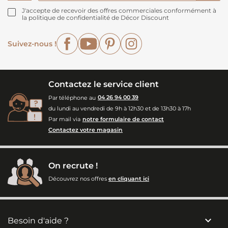
J'accepte de recevoir des offres commerciales conformément à
la politique de confidentialité de Décor Discount
Facebook
YouTube
Pinterest
Instagram
Suivez-nous !
Contactez le service client
Par téléphone au
04 26 94 00 39
du lundi au vendredi de 9h à 12h30 et de 13h30 à 17h
Par mail via
notre formulaire de contact
Contactez votre magasin
On recrute !
Découvrez nos offres
en cliquant ici

Besoin d'aide ?