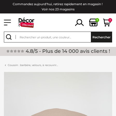
Commandez aujourd'hui, retirez rapidement en magasin !
Voir nos 23 magasins
+
0
Rechercher
⭐⭐⭐⭐⭐ 4.8/5 - Plus de 14 000 avis clients !
Coussin : berbère, velours, à recouvrir...