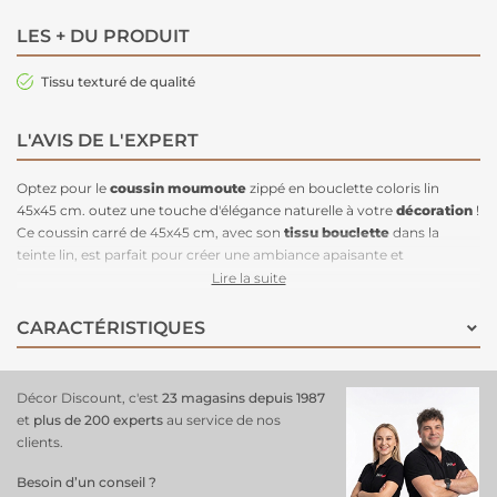
LES + DU PRODUIT
Tissu texturé de qualité
L'AVIS DE L'EXPERT
Optez pour le
coussin
moumoute
zippé en bouclette coloris lin
45x45 cm. outez une touche d'élégance naturelle à votre
décoration
!
Ce coussin carré de 45x45 cm, avec son
tissu bouclette
dans la
teinte lin, est parfait pour créer une ambiance apaisante et
chaleureuse. Ce coloris lin, très tendance, s'accorde facilement avec
Lire la suite
différents styles de décoration, du scandinave au bohème. Sa
fermeture zippée pratique permet de retirer la housse pour un
CARACTÉRISTIQUES
entretien facile. Ce coussin à la couleur douce et raffinée est idéal
pour un espace accueillant et moderne.
Décor Discount, c'est
23 magasins depuis 1987
et
plus de 200 experts
au service de nos
clients.
Besoin d’un conseil ?