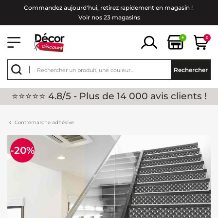
Commandez aujourd'hui, retirez rapidement en magasin !
Voir nos 23 magasins
+
0
Rechercher
⭐⭐⭐⭐⭐ 4.8/5 - Plus de 14 000 avis clients !
Contremarche adhésive
-20%