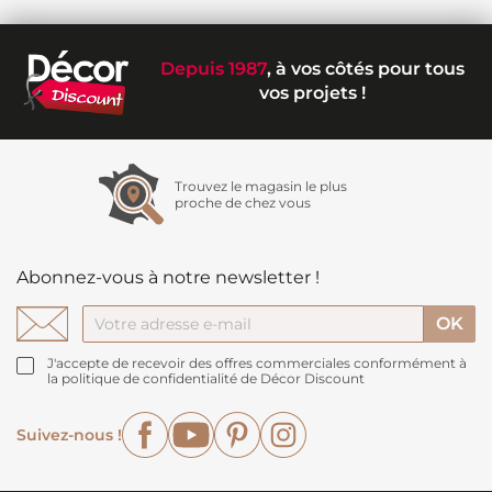
Depuis 1987
, à vos côtés pour tous
vos projets !
Trouvez le magasin le plus
proche de chez vous
Abonnez-vous à notre newsletter !
J'accepte de recevoir des offres commerciales conformément à
la politique de confidentialité de Décor Discount
Facebook
YouTube
Pinterest
Instagram
Suivez-nous !