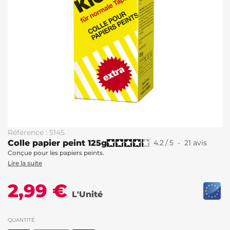
Référence : 5145
Colle papier peint 125g
4.2
/
5
-
21
avis
Conçue pour les papiers peints.
Lire la suite
2,99 €
L'Unité
QUANTITÉ