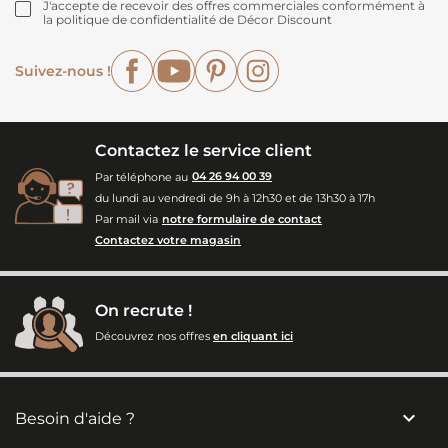
J'accepte de recevoir des offres commerciales conformément à
la politique de confidentialité de Décor Discount
Facebook
YouTube
Pinterest
Instagram
Suivez-nous !
Contactez le service client
Par téléphone au
04 26 94 00 39
du lundi au vendredi de 9h à 12h30 et de 13h30 à 17h
Par mail via
notre formulaire de contact
Contactez votre magasin
On recrute !
Découvrez nos offres
en cliquant ici

Besoin d'aide ?