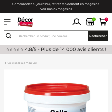
Commandez aujourd'hui, retirez rapidement en magasin !
Voir nos 23 magasins
+
0
Rechercher
⭐⭐⭐⭐⭐ 4.8/5 - Plus de 14 000 avis clients !
Colle spéciale moulure