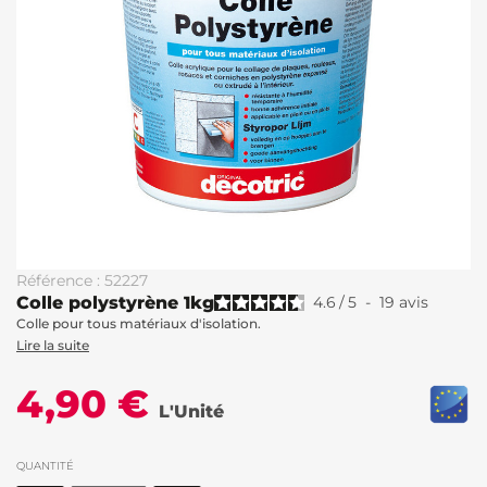
Référence : 52227
Colle polystyrène 1kg
4.6
/
5
-
19
avis
Colle pour tous matériaux d'isolation.
Lire la suite
4,90 €
L'Unité
QUANTITÉ