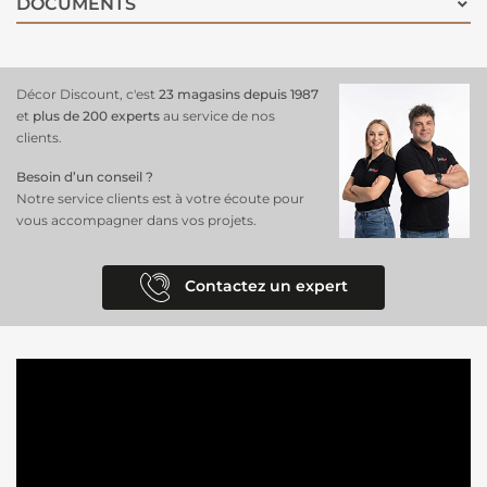
DOCUMENTS
Décor Discount, c'est
23 magasins depuis 1987
et
plus de 200 experts
au service de nos
clients.
Besoin d’un conseil ?
Notre service clients est à votre écoute pour
vous accompagner dans vos projets.
Contactez un expert