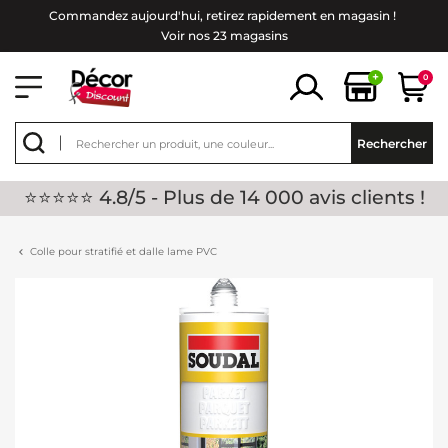
Commandez aujourd'hui, retirez rapidement en magasin !
Voir nos 23 magasins
+
0
Rechercher
⭐⭐⭐⭐⭐ 4.8/5 - Plus de 14 000 avis clients !
Colle pour stratifié et dalle lame PVC