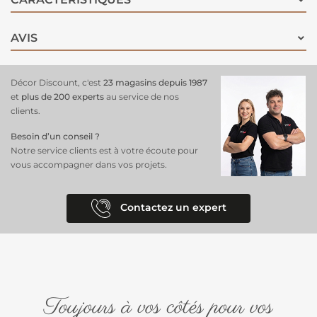
sèche. Le revêtement est prêt à être utilisé immédiatement et aucune
odeur ne persiste. A base d’eau, TarkoSpray dégage peu d’émissions.
AVIS
Il protège également les ressources puisque on utilise 80 % de colle
en moins.
Décor Discount, c'est
23 magasins depuis 1987
et
plus de 200 experts
au service de nos
clients.
Besoin d’un conseil ?
Notre service clients est à votre écoute pour
vous accompagner dans vos projets.
Contactez un expert
Toujours à vos côtés pour vos