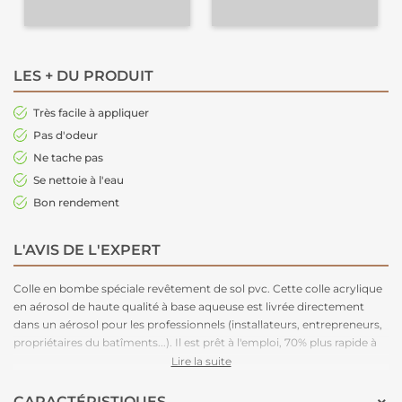
LES + DU PRODUIT
Très facile à appliquer
Pas d'odeur
Ne tache pas
Se nettoie à l'eau
Bon rendement
L'AVIS DE L'EXPERT
Colle en bombe spéciale revêtement de sol pvc. Cette colle acrylique
en aérosol de haute qualité à base aqueuse est livrée directement
dans un aérosol pour les professionnels (installateurs, entrepreneurs,
propriétaires du batîments...). Il est prêt à l'emploi, 70% plus rapide à
appliquer, n'a besoin d'aucun outil, contribue à créer des espaces plus
Lire la suite
sains et convient aux sols en vinyle. Jusqu’à 3 fois plus rapide qu’une
colle traditionnelle. Il n’est pas nécessaire d’attendre que la colle
CARACTÉRISTIQUES