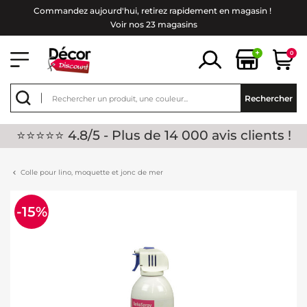
Commandez aujourd'hui, retirez rapidement en magasin !
Voir nos 23 magasins
+
0
Rechercher
⭐⭐⭐⭐⭐ 4.8/5 - Plus de 14 000 avis clients !
Colle pour lino, moquette et jonc de mer
-15%