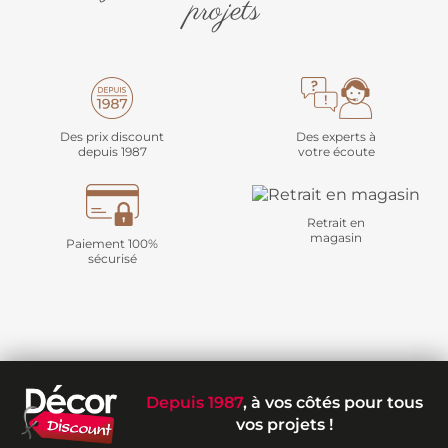
projets
Des prix discount
Des experts à
depuis 1987
votre écoute
Retrait en
magasin
Paiement 100%
sécurisé
Depuis 1987
, à vos côtés pour tous
vos projets !