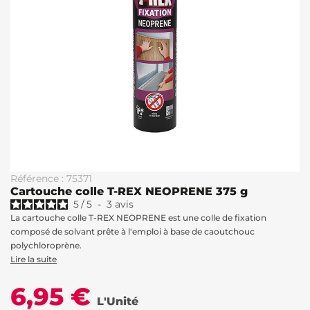
Référence : 75371
Cartouche colle T-REX NEOPRENE 375 g
5
/
5
-
3
avis
La cartouche colle T-REX NEOPRENE est une colle de fixation
composé de solvant prête à l'emploi à base de caoutchouc
polychloroprène.
Lire la suite
6,95 €
L'Unité