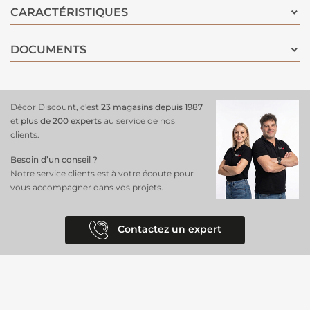
plastiques, le verre, le bois, le plâtre, la pierre et le béton. Parfait pour
CARACTÉRISTIQUES
fixer une multitude d'objets tels que des panneaux, des numéros de
maison, des supports, des crochets, des étagères, des chemins de
DOCUMENTS
câbles, des éléments décoratifs et bien plus encore. Avec une
résistance finale atteinte après seulement 60 minutes et une capacité
à résister à l'humidité, ce ruban adhésif est votre allié ultime pour des
fixations solides et durables.
Décor Discount, c'est
23 magasins depuis 1987
et
plus de 200 experts
au service de nos
clients.
Besoin d’un conseil ?
Notre service clients est à votre écoute pour
vous accompagner dans vos projets.
Contactez un expert