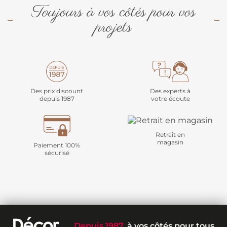
Toujours à vos côtés pour vos
projets
Des prix discount
Des experts à
depuis 1987
votre écoute
Retrait en
magasin
Paiement 100%
sécurisé
Depuis 1987
, à vos côtés pour tous