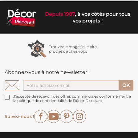
Depuis 1987
, à vos côtés pour tous
vos projets !
Trouvez le magasin le plus
proche de chez vous
Abonnez-vous à notre newsletter !
J'accepte de recevoir des offres commerciales conformément à
la politique de confidentialité de Décor Discount
Facebook
YouTube
Pinterest
Instagram
Suivez-nous !