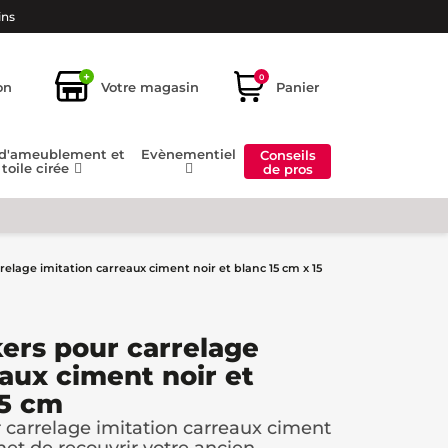
ins
+
0
on
Votre magasin
Panier
 d'ameublement et
Evènementiel
Conseils
toile cirée
de pros
relage imitation carreaux ciment noir et blanc 15 cm x 15
kers pour carrelage
eaux ciment noir et
15 cm
r carrelage imitation carreaux ciment