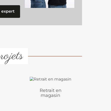
 expert
rojets
Retrait en
magasin