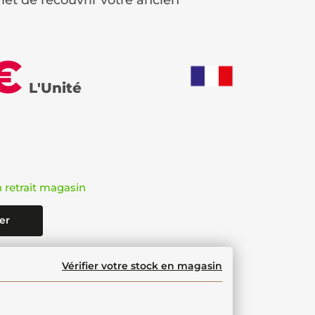
met de recouvrir votre ancien
€
L'Unité
n retrait magasin
er
Vérifier votre stock en magasin