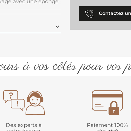
toyage avec une éponge
Contactez un
urs à vos côtés pour vos p
Des experts à
Paiement 100%