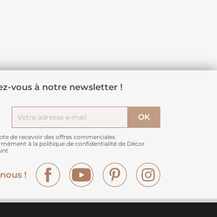
z-vous à notre newsletter !
pte de recevoir des offres commerciales
rmément à
la politique de confidentialité de Décor
unt
Facebook
YouTube
Pinterest
Instagram
nous !