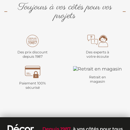
Toujours à vos côtés pour vos
projets
Des prix discount
Des experts à
depuis 1987
votre écoute
Retrait en
magasin
Paiement 100%
sécurisé
Depuis 1987
, à vos côtés pour tous